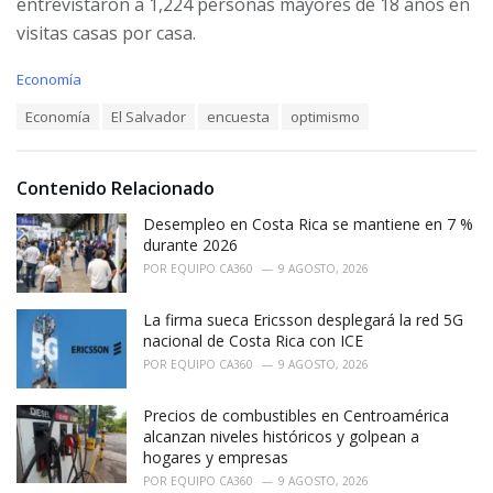
entrevistaron a 1,224 personas mayores de 18 años en
visitas casas por casa.
C
Economía
a
T
Economía
El Salvador
encuesta
optimismo
t
a
e
g
g
s
o
Contenido Relacionado
:
r
i
Desempleo en Costa Rica se mantiene en 7 %
e
durante 2026
s
POR
EQUIPO CA360
9 AGOSTO, 2026
:
La firma sueca Ericsson desplegará la red 5G
nacional de Costa Rica con ICE
POR
EQUIPO CA360
9 AGOSTO, 2026
Precios de combustibles en Centroamérica
alcanzan niveles históricos y golpean a
hogares y empresas
POR
EQUIPO CA360
9 AGOSTO, 2026