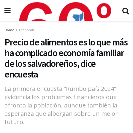
Home
Economía
Precio de alimentos es lo que más
ha complicado economía familiar
de los salvadoreños, dice
encuesta
La primera encuesta “Rumbo país 2024”
evidencia los problemas financieros que
afronta la población, aunque también la
esperanza que albergan sobre un mejor
futuro.