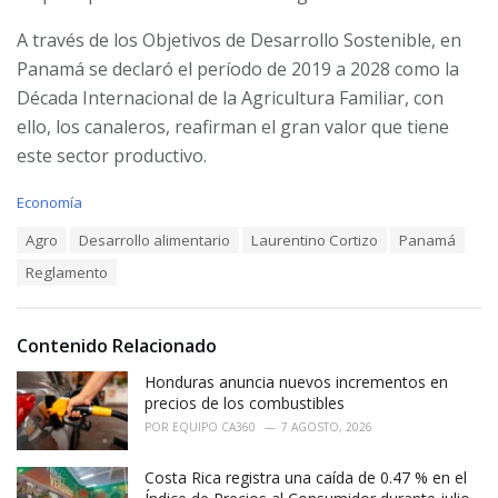
A través de los Objetivos de Desarrollo Sostenible, en
Panamá se declaró el período de 2019 a 2028 como la
Década Internacional de la Agricultura Familiar, con
ello, los canaleros, reafirman el gran valor que tiene
este sector productivo.
C
Economía
a
T
Agro
Desarrollo alimentario
Laurentino Cortizo
Panamá
t
a
e
Reglamento
g
g
s
o
:
r
i
Contenido Relacionado
e
Honduras anuncia nuevos incrementos en
s
:
precios de los combustibles
POR
EQUIPO CA360
7 AGOSTO, 2026
Costa Rica registra una caída de 0.47 % en el