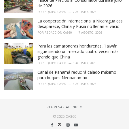
Índice de Precios al Consumidor durante julio
de 2026
POR
EQUIPO CA360
7 AGOSTO, 2026
La cooperación internacional a Nicaragua casi
desaparece, China y Rusia no llenan el vacío
POR
REDACCIÓN CA360
7 AGOSTO, 2026
Para las camaroneras hondureñas, Taiwán
sigue siendo un mercado cuatro veces más
grande que China
POR
EQUIPO CA360
6 AGOSTO, 2026
Canal de Panamá reducirá calado máximo
para buques Neopanamax
POR
EQUIPO CA360
6 AGOSTO, 2026
REGRESAR AL INICIO
© 2025 CA360