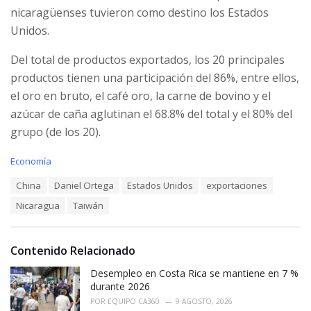
nicaragüenses tuvieron como destino los Estados
Unidos.
Del total de productos exportados, los 20 principales
productos tienen una participación del 86%, entre ellos,
el oro en bruto, el café oro, la carne de bovino y el
azúcar de caña aglutinan el 68.8% del total y el 80% del
grupo (de los 20).
C
Economía
a
T
China
Daniel Ortega
Estados Unidos
exportaciones
t
a
e
Nicaragua
Taiwán
g
g
s
o
:
r
i
Contenido Relacionado
e
Desempleo en Costa Rica se mantiene en 7 %
s
:
durante 2026
POR
EQUIPO CA360
9 AGOSTO, 2026