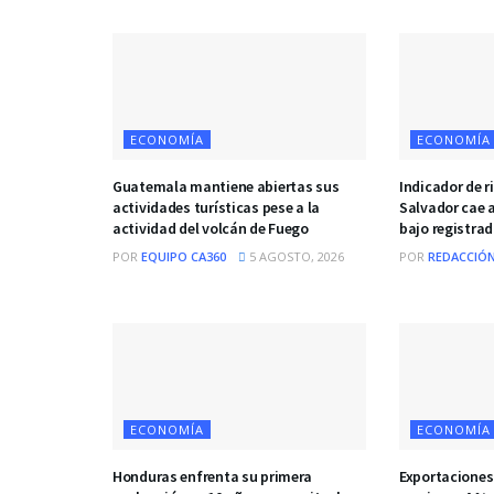
ECONOMÍA
ECONOMÍA
Guatemala mantiene abiertas sus
Indicador de r
actividades turísticas pese a la
Salvador cae a
actividad del volcán de Fuego
bajo registra
POR
EQUIPO CA360
5 AGOSTO, 2026
POR
REDACCIÓN
ECONOMÍA
ECONOMÍA
Honduras enfrenta su primera
Exportaciones