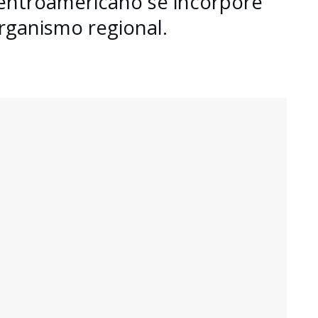
centroamericano se incorpore
rganismo regional.