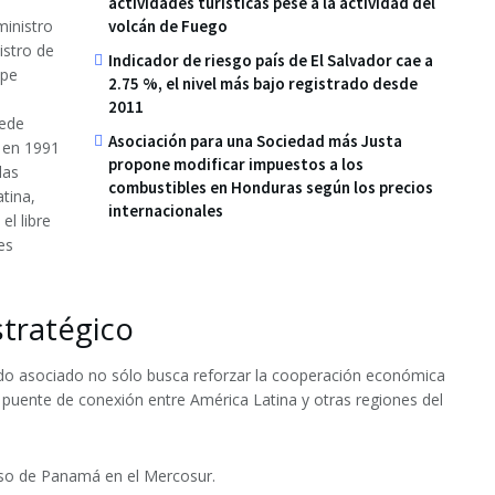
actividades turísticas pese a la actividad del
volcán de Fuego
ministro
istro de
Indicador de riesgo país de El Salvador cae a
ipe
2.75 %, el nivel más bajo registrado desde
2011
uede
Asociación para una Sociedad más Justa
o en 1991
propone modificar impuestos a los
las
combustibles en Honduras según los precios
tina,
internacionales
el libre
es
stratégico
o asociado no sólo busca reforzar la cooperación económica
 puente de conexión entre América Latina y otras regiones del
eso de Panamá en el Mercosur.