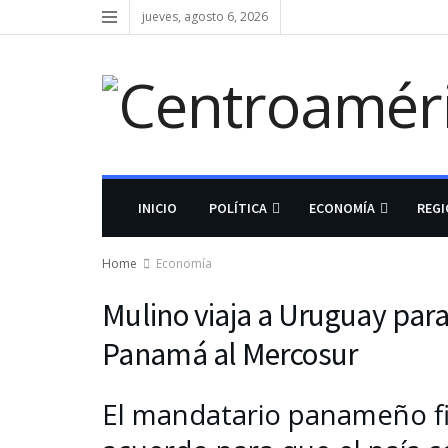
jueves, agosto 6, 2026
INICIO
POLÍTICA
ECONOMÍA
REG
Home
Economía
Mulino viaja a Uruguay para
Panamá al Mercosur
El mandatario panameño f