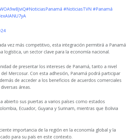
o/WOA9w8JviQ
#NoticiasPanamá
#NoticiasTVN
#Panamá
m/exAIANU7yA
024
da vez más competitivo, esta integración permitirá a Panamá
 logística, un sector clave para la economía nacional.
nidad de presentar los intereses de Panamá, tanto a nivel
del Mercosur. Con esta adhesión, Panamá podrá participar
además de acceder a los beneficios de acuerdos comerciales
 diversas áreas.
 abierto sus puertas a varios países como estados
Colombia, Ecuador, Guyana y Surinam, mientras que Bolivia
iente importancia de la región en la economía global y la
cado para su país en este contexto.