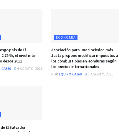
ECONOMÍA
iesgo país de El
Asociación para una Sociedad más
 2.75 %, el nivel más
Justa propone modificar impuestos a
do desde 2011
los combustibles en Honduras según
los precios internacionales
 CA360
4 AGOSTO, 2026
POR
EQUIPO CA360
3 AGOSTO, 2026
 de El Salvador