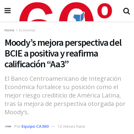
Home
Economía
Moody’s mejora perspectiva del
BCIE a positiva y reafirma
calificación “Aa3”
El Banco Centroamericano de Integración
Económica fortalece su posición como el
mejor riesgo crediticio de América Latina,
tras la mejora de perspectiva otorgada por
Moody’s.
Por
Equipo CA360
12 meses hace