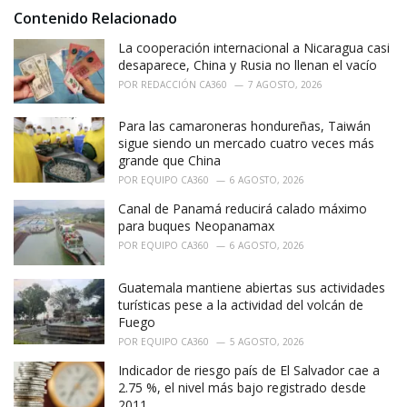
:
Contenido Relacionado
La cooperación internacional a Nicaragua casi
desaparece, China y Rusia no llenan el vacío
POR
REDACCIÓN CA360
7 AGOSTO, 2026
Para las camaroneras hondureñas, Taiwán
sigue siendo un mercado cuatro veces más
grande que China
POR
EQUIPO CA360
6 AGOSTO, 2026
Canal de Panamá reducirá calado máximo
para buques Neopanamax
POR
EQUIPO CA360
6 AGOSTO, 2026
Guatemala mantiene abiertas sus actividades
turísticas pese a la actividad del volcán de
Fuego
POR
EQUIPO CA360
5 AGOSTO, 2026
Indicador de riesgo país de El Salvador cae a
2.75 %, el nivel más bajo registrado desde
2011