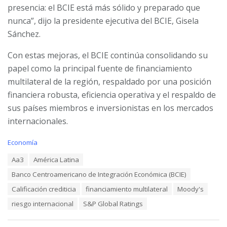
presencia: el BCIE está más sólido y preparado que
nunca”, dijo la presidente ejecutiva del BCIE, Gisela
Sánchez.
Con estas mejoras, el BCIE continúa consolidando su
papel como la principal fuente de financiamiento
multilateral de la región, respaldado por una posición
financiera robusta, eficiencia operativa y el respaldo de
sus países miembros e inversionistas en los mercados
internacionales.
C
Economía
a
T
Aa3
América Latina
t
a
e
Banco Centroamericano de Integración Económica (BCIE)
g
g
s
o
Calificación crediticia
financiamiento multilateral
Moody's
:
r
riesgo internacional
S&P Global Ratings
i
e
s