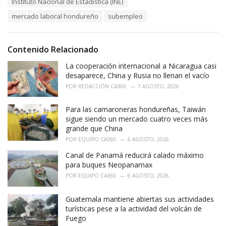
Instituto Nacional de Estadística (INE)
g
g
s
o
mercado laboral hondureño
subempleo
:
r
i
e
Contenido Relacionado
s
:
La cooperación internacional a Nicaragua casi
desaparece, China y Rusia no llenan el vacío
POR
REDACCIÓN CA360
7 AGOSTO, 2026
Para las camaroneras hondureñas, Taiwán
sigue siendo un mercado cuatro veces más
grande que China
POR
EQUIPO CA360
6 AGOSTO, 2026
Canal de Panamá reducirá calado máximo
para buques Neopanamax
POR
EQUIPO CA360
6 AGOSTO, 2026
Guatemala mantiene abiertas sus actividades
turísticas pese a la actividad del volcán de
Fuego