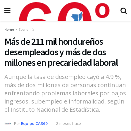
Home
Economía
Más de 211 mil hondureños
desempleados y más de dos
millones en precariedad laboral
Aunque la tasa de desempleo cayó a 4.9 %,
más de dos millones de personas continúan
enfrentando problemas laborales por bajos
ingresos, subempleo e informalidad, según
el Instituto Nacional de Estadística.
Por
Equipo CA360
2 meses hace