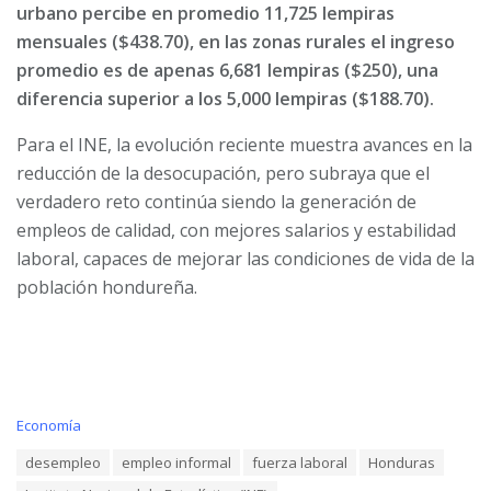
urbano percibe en promedio 11,725 lempiras
mensuales ($438.70), en las zonas rurales el ingreso
promedio es de apenas 6,681 lempiras ($250), una
diferencia superior a los 5,000 lempiras ($188.70).
Para el INE, la evolución reciente muestra avances en la
reducción de la desocupación, pero subraya que el
verdadero reto continúa siendo la generación de
empleos de calidad, con mejores salarios y estabilidad
laboral, capaces de mejorar las condiciones de vida de la
población hondureña.
C
Economía
a
T
desempleo
empleo informal
fuerza laboral
Honduras
t
a
e