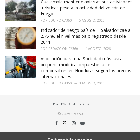
Guatemala mantiene abiertas sus actividades
turísticas pese a la actividad del volcán de
Fuego
POR
EQUIPO CA360
5 AGOSTO, 2026
Indicador de riesgo país de El Salvador cae a
2.75 %, el nivel más bajo registrado desde
2011
POR
REDACCIÓN CA360
4 AGOSTO, 2026
Asociación para una Sociedad más Justa
propone modificar impuestos a los
combustibles en Honduras según los precios
internacionales
POR
EQUIPO CA360
3 AGOSTO, 2026
REGRESAR AL INICIO
© 2025 CA360
Exit mobile version