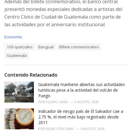
Además del billete conmemorativo, el banco central
presentó monedas especiales dedicadas a artistas del
Centro Cívico de Ciudad de Guatemala como parte de
las actividades por el aniversario institucional.
C
Economía
a
T
100 quetzales
Banguat
Billete conmemorativo
t
a
e
Guatemala
g
g
s
o
:
r
i
Contenido Relacionado
e
Guatemala mantiene abiertas sus actividades
s
:
turísticas pese a la actividad del volcán de
Fuego
POR
EQUIPO CA360
5 AGOSTO, 2026
Indicador de riesgo país de El Salvador cae a
2.75 %, el nivel más bajo registrado desde
2011
POR
REDACCIÓN CA360
4 AGOSTO, 2026