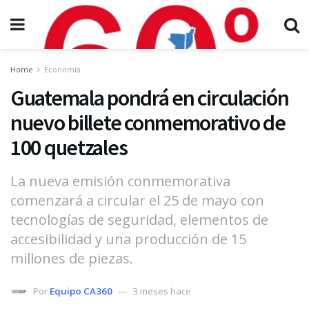
Home
Economía
Guatemala pondrá en circulación
nuevo billete conmemorativo de
100 quetzales
La nueva emisión conmemorativa
comenzará a circular el 25 de mayo con
tecnologías de seguridad, elementos de
accesibilidad y una producción de 15
millones de piezas.
Por
Equipo CA360
3 meses hace