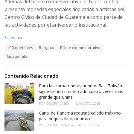
Además del billete conmemorativo, el banco central
presentó monedas especiales dedicadas a artistas del
Centro Cívico de Ciudad de Guatemala como parte de
las actividades por el aniversario institucional.
C
Economía
a
T
100 quetzales
Banguat
Billete conmemorativo
t
a
e
Guatemala
g
g
s
o
:
r
i
Contenido Relacionado
e
Para las camaroneras hondureñas, Taiwán
s
:
sigue siendo un mercado cuatro veces más
grande que China
POR
EQUIPO CA360
6 AGOSTO, 2026
Canal de Panamá reducirá calado máximo
para buques Neopanamax
POR
EQUIPO CA360
6 AGOSTO, 2026