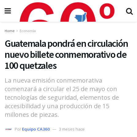
Home
Economía
Guatemala pondrá en circulación
nuevo billete conmemorativo de
100 quetzales
La nueva emisión conmemorativa
comenzará a circular el 25 de mayo con
tecnologías de seguridad, elementos de
accesibilidad y una producción de 15
millones de piezas.
Por
Equipo CA360
3 meses hace