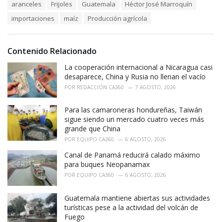
T
aranceles
Frijoles
Guatemala
Héctor José Marroquín
t
a
e
importaciones
maíz
Producción agrícola
g
g
s
o
:
r
i
Contenido Relacionado
e
La cooperación internacional a Nicaragua casi
s
:
desaparece, China y Rusia no llenan el vacío
POR
REDACCIÓN CA360
7 AGOSTO, 2026
Para las camaroneras hondureñas, Taiwán
sigue siendo un mercado cuatro veces más
grande que China
POR
EQUIPO CA360
6 AGOSTO, 2026
Canal de Panamá reducirá calado máximo
para buques Neopanamax
POR
EQUIPO CA360
6 AGOSTO, 2026
Guatemala mantiene abiertas sus actividades
turísticas pese a la actividad del volcán de
Fuego