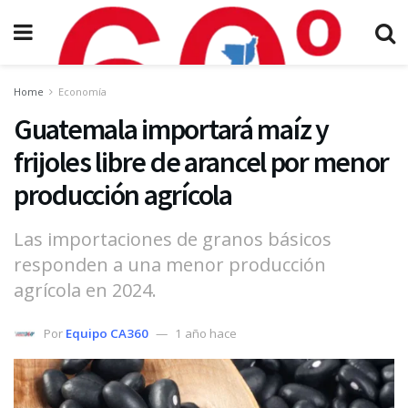
Home
Economía
Guatemala importará maíz y
frijoles libre de arancel por menor
producción agrícola
Las importaciones de granos básicos
responden a una menor producción
agrícola en 2024.
Por
Equipo CA360
1 año hace