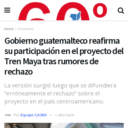
Home
Economía
Gobierno guatemalteco reafirma
su participación en el proyecto del
Tren Maya tras rumores de
rechazo
La versión surgió luego que se difundiera
“erróneamente el rechazo” sobre el
proyecto en el país centroamericano.
Por
Equipo CA360
1 año hace