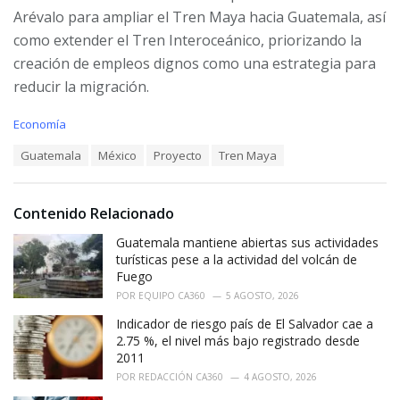
Arévalo para ampliar el Tren Maya hacia Guatemala, así
como extender el Tren Interoceánico, priorizando la
creación de empleos dignos como una estrategia para
reducir la migración.
C
Economía
a
T
Guatemala
México
Proyecto
Tren Maya
t
a
e
g
g
s
o
Contenido Relacionado
:
r
i
Guatemala mantiene abiertas sus actividades
e
turísticas pese a la actividad del volcán de
s
Fuego
:
POR
EQUIPO CA360
5 AGOSTO, 2026
Indicador de riesgo país de El Salvador cae a
2.75 %, el nivel más bajo registrado desde
2011
POR
REDACCIÓN CA360
4 AGOSTO, 2026