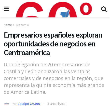
Home
Economía
Empresarios españoles exploran
oportunidades de negocios en
Centroamérica
Una delegación de 20 empresarios de
Castilla y León analizaron las ventajas
comerciales y de negocios en la región, que
representa la quinta economía más grande
de América Latina.
Por
Equipo CA360
3 años hace