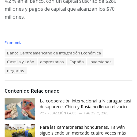
4.2 % en el banco, con un capital suscrito de $280
millones y pagos de capital que alcanzan los $70
millones.
C
Economía
a
T
Banco Centroamericano de Integración Económica
t
a
e
Castilla y León
empresarios
España
inversiones
g
g
s
o
negocios
:
r
i
e
Contenido Relacionado
s
:
La cooperación internacional a Nicaragua casi
desaparece, China y Rusia no llenan el vacío
POR
REDACCIÓN CA360
7 AGOSTO, 2026
Para las camaroneras hondureñas, Taiwán
sigue siendo un mercado cuatro veces más