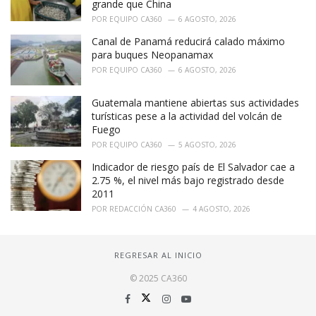
grande que China
POR
EQUIPO CA360
6 AGOSTO, 2026
Canal de Panamá reducirá calado máximo
para buques Neopanamax
POR
EQUIPO CA360
6 AGOSTO, 2026
Guatemala mantiene abiertas sus actividades
turísticas pese a la actividad del volcán de
Fuego
POR
EQUIPO CA360
5 AGOSTO, 2026
Indicador de riesgo país de El Salvador cae a
2.75 %, el nivel más bajo registrado desde
2011
POR
REDACCIÓN CA360
4 AGOSTO, 2026
REGRESAR AL INICIO
© 2025 CA360