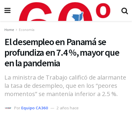
Home
Economía
El desempleo en Panamá se
profundiza en 7.4 %, mayor que
en la pandemia
La ministra de Trabajo calificó de alarmante
la tasa de desempleo, que en los “peores
momentos” se mantenía inferior a 2.5 %.
Por
Equipo CA360
2 años hace