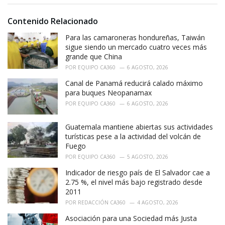
g
g
s
o
Contenido Relacionado
:
r
i
Para las camaroneras hondureñas, Taiwán
e
sigue siendo un mercado cuatro veces más
s
grande que China
:
POR
EQUIPO CA360
6 AGOSTO, 2026
Canal de Panamá reducirá calado máximo
para buques Neopanamax
POR
EQUIPO CA360
6 AGOSTO, 2026
Guatemala mantiene abiertas sus actividades
turísticas pese a la actividad del volcán de
Fuego
POR
EQUIPO CA360
5 AGOSTO, 2026
Indicador de riesgo país de El Salvador cae a
2.75 %, el nivel más bajo registrado desde
2011
POR
REDACCIÓN CA360
4 AGOSTO, 2026
Asociación para una Sociedad más Justa