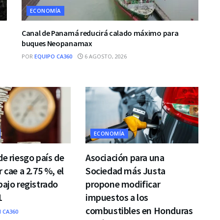
ECONOMÍA
Canal de Panamá reducirá calado máximo para
buques Neopanamax
POR
EQUIPO CA360
6 AGOSTO, 2026
ECONOMÍA
de riesgo país de
Asociación para una
 cae a 2.75 %, el
Sociedad más Justa
bajo registrado
propone modificar
1
impuestos a los
combustibles en Honduras
 CA360