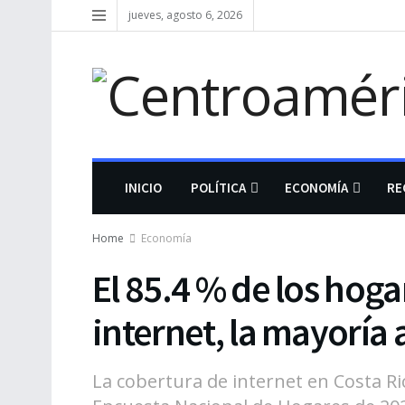
jueves, agosto 6, 2026
INICIO
POLÍTICA
ECONOMÍA
RE
Home
Economía
El 85.4 % de los hoga
internet, la mayoría 
La cobertura de internet en Costa Ri