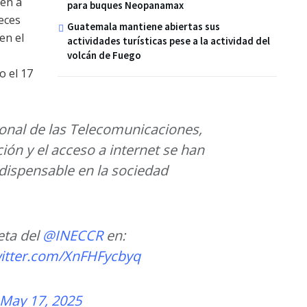
den a
para buques Neopanamax
veces
Guatemala mantiene abiertas sus
en el
actividades turísticas pese a la actividad del
volcán de Fuego
o el 17
ional de las Telecomunicaciones,
ón y el acceso a internet se han
dispensable en la sociedad
eta del
@INECCR
en:
witter.com/XnFHFycbyq
May 17, 2025