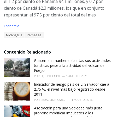
el 1.2 por ciento de Panamá $4.1 millones, y 0.7 por
ciento de Canadá $2.3 millones, los que en conjunto
representan el 97.5 por ciento del total del mes.
C
Economía
a
T
Nicaragua
remesas
t
a
e
g
g
s
o
Contenido Relacionado
:
r
i
Guatemala mantiene abiertas sus actividades
e
turísticas pese a la actividad del volcán de
s
Fuego
:
POR
EQUIPO CA360
5 AGOSTO, 2026
Indicador de riesgo país de El Salvador cae a
2.75 %, el nivel más bajo registrado desde
2011
POR
REDACCIÓN CA360
4 AGOSTO, 2026
Asociación para una Sociedad más Justa
propone modificar impuestos a los