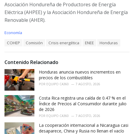
Asociación Hondureña de Productores de Energía
Eléctrica (AHPEE) y la Asociación Hondureña de Energía
Renovable (AHER).
C
Economía
a
T
COHEP
Comisión
Crisis energética
ENEE
Honduras
t
a
e
g
g
s
o
Contenido Relacionado
:
r
i
Honduras anuncia nuevos incrementos en
e
precios de los combustibles
s
POR
EQUIPO CA360
7 AGOSTO, 2026
:
Costa Rica registra una caída de 0.47 % en el
Índice de Precios al Consumidor durante julio
de 2026
POR
EQUIPO CA360
7 AGOSTO, 2026
La cooperación internacional a Nicaragua casi
desaparece, China y Rusia no llenan el vacío