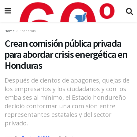
Home
Economía
Crean comisión pública privada
para abordar crisis energética en
Honduras
Después de cientos de apagones, quejas de
los empresarios y los ciudadanos y con los
embalses al mínimo, el Estado hondureño
decidió conformar una comisión entre
representantes estatales y del sector
privado.