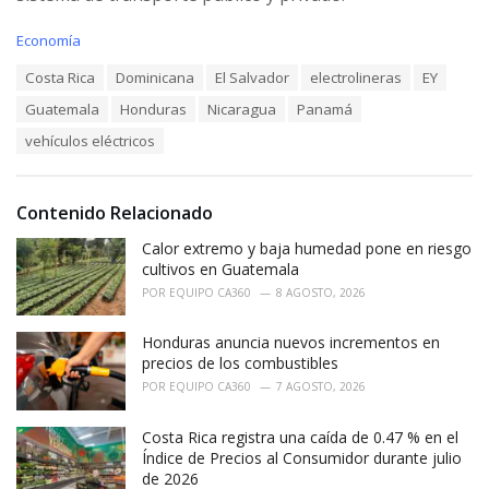
C
Economía
a
T
Costa Rica
Dominicana
El Salvador
electrolineras
EY
t
a
e
Guatemala
Honduras
Nicaragua
Panamá
g
g
s
o
vehículos eléctricos
:
r
i
e
Contenido Relacionado
s
:
Calor extremo y baja humedad pone en riesgo
cultivos en Guatemala
POR
EQUIPO CA360
8 AGOSTO, 2026
Honduras anuncia nuevos incrementos en
precios de los combustibles
POR
EQUIPO CA360
7 AGOSTO, 2026
Costa Rica registra una caída de 0.47 % en el
Índice de Precios al Consumidor durante julio
de 2026