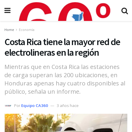
Home
Economía
Costa Rica tiene la mayor red de
electrolineras en la región
Mientras que en Costa Rica las estaciones
de carga superan las 200 ubicaciones, en
Honduras apenas hay cuatro disponibles al
público, señala un informe.
Por
Equipo CA360
3 años hace