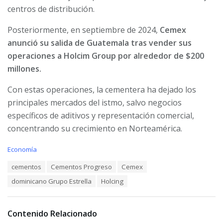
centros de distribución.
Posteriormente, en septiembre de 2024,
Cemex
anunció su salida de Guatemala tras vender sus
operaciones a Holcim Group por alrededor de $200
millones.
Con estas operaciones, la cementera ha dejado los
principales mercados del istmo, salvo negocios
específicos de aditivos y representación comercial,
concentrando su crecimiento en Norteamérica.
C
Economía
a
T
cementos
Cementos Progreso
Cemex
t
a
e
dominicano Grupo Estrella
Holcing
g
g
s
o
:
r
i
Contenido Relacionado
e