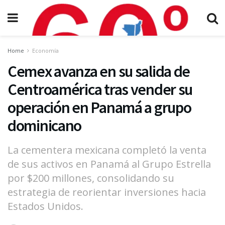
Home
Economía
Cemex avanza en su salida de
Centroamérica tras vender su
operación en Panamá a grupo
dominicano
La cementera mexicana completó la venta
de sus activos en Panamá al Grupo Estrella
por $200 millones, consolidando su
estrategia de reorientar inversiones hacia
Estados Unidos.