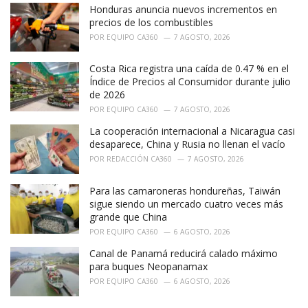
Honduras anuncia nuevos incrementos en
s
:
precios de los combustibles
POR
EQUIPO CA360
7 AGOSTO, 2026
Costa Rica registra una caída de 0.47 % en el
Índice de Precios al Consumidor durante julio
de 2026
POR
EQUIPO CA360
7 AGOSTO, 2026
La cooperación internacional a Nicaragua casi
desaparece, China y Rusia no llenan el vacío
POR
REDACCIÓN CA360
7 AGOSTO, 2026
Para las camaroneras hondureñas, Taiwán
sigue siendo un mercado cuatro veces más
grande que China
POR
EQUIPO CA360
6 AGOSTO, 2026
Canal de Panamá reducirá calado máximo
para buques Neopanamax
POR
EQUIPO CA360
6 AGOSTO, 2026