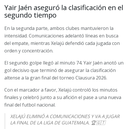
Yair Jaén aseguró la clasificación en el
— Club Xelaju MC (@Xelaju_Oficial)
May 11, 2026
segundo tiempo
En la segunda parte, ambos clubes mantuvieron la
intensidad. Comunicaciones adelantó líneas en busca
del empate, mientras Xelajú defendió cada jugada con
orden y concentración.
El segundo golpe llegó al minuto 74. Yair Jaén anotó un
gol decisivo que terminó de asegurar la clasificación
altense a la gran final del torneo Clausura 2026.
Con el marcador a favor, Xelajú controló los minutos
finales y celebró junto a su afición el pase a una nueva
final del futbol nacional.
XELAJÚ ELIMINÓ A COMUNICACIONES Y VA A JUGAR
LA FINAL DE LA LIGA DE GUATEMALA. 🏆🇬🇹