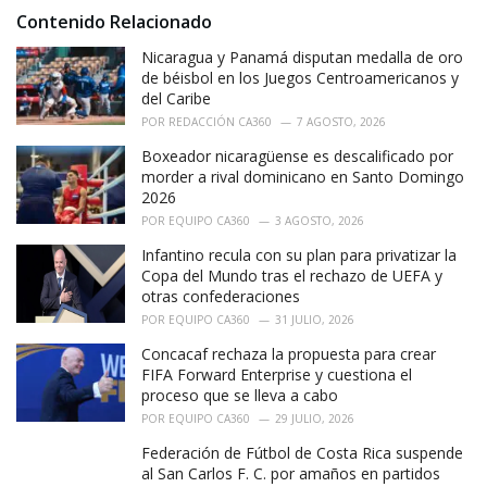
i
Contenido Relacionado
e
Nicaragua y Panamá disputan medalla de oro
s
:
de béisbol en los Juegos Centroamericanos y
del Caribe
POR
REDACCIÓN CA360
7 AGOSTO, 2026
Boxeador nicaragüense es descalificado por
morder a rival dominicano en Santo Domingo
2026
POR
EQUIPO CA360
3 AGOSTO, 2026
Infantino recula con su plan para privatizar la
Copa del Mundo tras el rechazo de UEFA y
otras confederaciones
POR
EQUIPO CA360
31 JULIO, 2026
Concacaf rechaza la propuesta para crear
FIFA Forward Enterprise y cuestiona el
proceso que se lleva a cabo
POR
EQUIPO CA360
29 JULIO, 2026
Federación de Fútbol de Costa Rica suspende
al San Carlos F. C. por amaños en partidos