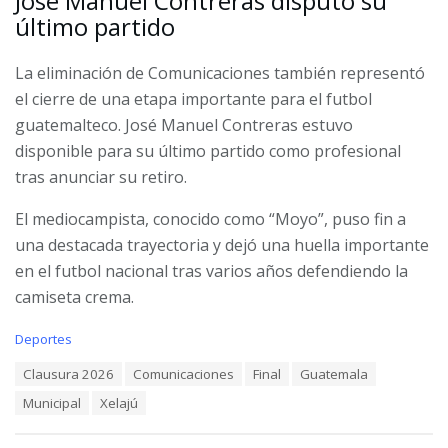
José Manuel Contreras disputó su
último partido
La eliminación de Comunicaciones también representó
el cierre de una etapa importante para el futbol
guatemalteco. José Manuel Contreras estuvo
disponible para su último partido como profesional
tras anunciar su retiro.
El mediocampista, conocido como “Moyo”, puso fin a
una destacada trayectoria y dejó una huella importante
en el futbol nacional tras varios años defendiendo la
camiseta crema.
C
Deportes
a
T
Clausura 2026
Comunicaciones
Final
Guatemala
t
a
e
Municipal
Xelajú
g
g
s
o
:
r