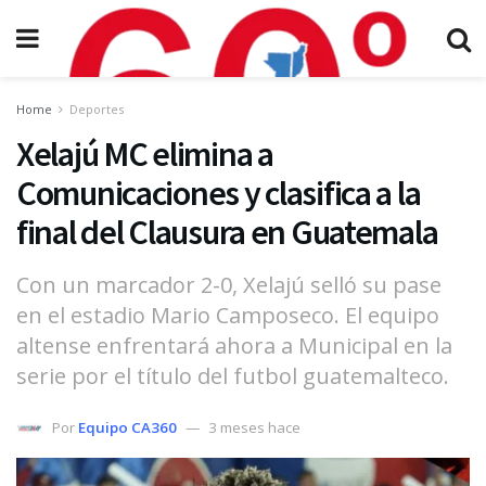
Home
Deportes
Xelajú MC elimina a
Comunicaciones y clasifica a la
final del Clausura en Guatemala
Con un marcador 2-0, Xelajú selló su pase
en el estadio Mario Camposeco. El equipo
altense enfrentará ahora a Municipal en la
serie por el título del futbol guatemalteco.
Por
Equipo CA360
3 meses hace