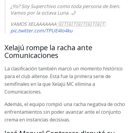
¿Yo? Soy Superchivo como toda persona de bien.
Vamos por la octava Luna. 🌙
VAMOS XELAAAAAAA 🇬🇹🇬🇹🇬🇹🇬🇹🇬🇹
pic.twitter.com/TPUE4lo4ku
— San Marino Fútbol 🇸🇲 (@SanMarinoTeam)
May
Xelajú rompe la racha ante
11, 2026
Comunicaciones
La clasificación también marcó un momento histórico
para el club altense. Esta fue la primera serie de
semifinales en la que Xelajú MC elimina a
Comunicaciones.
Además, el equipo rompió una racha negativa de ocho
enfrentamientos sin poder avanzar ante el conjunto
crema en instancias decisivas.