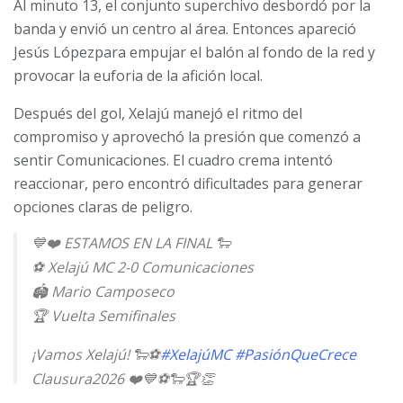
Al minuto 13, el conjunto superchivo desbordó por la
banda y envió un centro al área. Entonces apareció
Jesús Lópezpara empujar el balón al fondo de la red y
provocar la euforia de la afición local.
Después del gol, Xelajú manejó el ritmo del
compromiso y aprovechó la presión que comenzó a
sentir Comunicaciones. El cuadro crema intentó
reaccionar, pero encontró dificultades para generar
opciones claras de peligro.
💙❤️ ESTAMOS EN LA FINAL 🐑
⚽️ Xelajú MC 2-0 Comunicaciones
🏟️ Mario Camposeco
🏆 Vuelta Semifinales
¡Vamos Xelajú! 🐑⚽️
#XelajúMC
#PasiónQueCrece
Clausura2026 ❤️💙⚽️🐑🏆👏
pic.twitter.com/Xp3dvJSScH