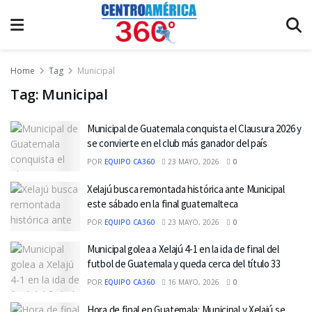
Home
Tag
Municipal
Tag:
Municipal
Municipal de Guatemala conquista el Clausura 2026 y
se convierte en el club más ganador del país
POR
EQUIPO CA360
23 MAYO, 2026
0
Xelajú busca remontada histórica ante Municipal
este sábado en la final guatemalteca
POR
EQUIPO CA360
23 MAYO, 2026
0
Municipal golea a Xelajú 4-1 en la ida de final del
futbol de Guatemala y queda cerca del título 33
POR
EQUIPO CA360
16 MAYO, 2026
0
Hora de final en Guatemala: Municipal y Xelajú se