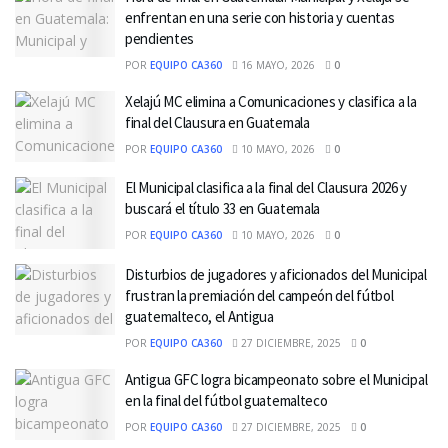
enfrentan en una serie con historia y cuentas
pendientes
POR
EQUIPO CA360
16 MAYO, 2026
0
Xelajú MC elimina a Comunicaciones y clasifica a la
final del Clausura en Guatemala
POR
EQUIPO CA360
10 MAYO, 2026
0
El Municipal clasifica a la final del Clausura 2026 y
buscará el título 33 en Guatemala
POR
EQUIPO CA360
10 MAYO, 2026
0
Disturbios de jugadores y aficionados del Municipal
frustran la premiación del campeón del fútbol
guatemalteco, el Antigua
POR
EQUIPO CA360
27 DICIEMBRE, 2025
0
Antigua GFC logra bicampeonato sobre el Municipal
en la final del fútbol guatemalteco
POR
EQUIPO CA360
27 DICIEMBRE, 2025
0