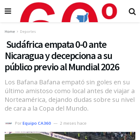
Home
Deportes
Sudáfrica empata 0-0 ante
Nicaragua y decepciona a su
público previo al Mundial 2026
Los Bafana Bafana empató sin goles en su
último amistoso como local antes de viajar a
Norteamérica, dejando dudas sobre su nivel
de cara a la Copa del Mundo.
Por
Equipo CA360
2 meses hace