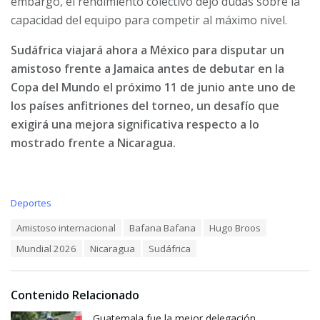
embargo, el rendimiento colectivo dejó dudas sobre la
capacidad del equipo para competir al máximo nivel.
Sudáfrica viajará ahora a México para disputar un
amistoso frente a Jamaica antes de debutar en la
Copa del Mundo el próximo 11 de junio ante uno de
los países anfitriones del torneo, un desafío que
exigirá una mejora significativa respecto a lo
mostrado frente a Nicaragua.
C
Deportes
a
T
Amistoso internacional
Bafana Bafana
Hugo Broos
t
a
e
Mundial 2026
Nicaragua
Sudáfrica
g
g
s
o
:
r
i
Contenido Relacionado
e
Guatemala fue la mejor delegación
s