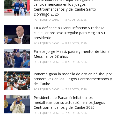
:
centroamericana en los Juegos
Centroamericanos y del Caribe Santo
Domingo 2026
POR
EQUIPO CA360
8 AGOSTO, 2026
FIFA defiende a Gianni Infantino y rechaza
cualquier proceso irregular para elegir a su
presidente
POR
EQUIPO CA360
8 AGOSTO, 2026
Fallece Jorge Messi, padre y mentor de Lionel
Messi, a los 68 años
POR
EQUIPO CA360
8 AGOSTO, 2026
Panamá gana la medalla de oro en béisbol por
primera vez en los Juegos Centroamericanos y
del Caribe
POR
EQUIPO CA360
7 AGOSTO, 2026
Presidente de Panamá felicita a los
medallistas por su actuación en los Juegos
Centroamericanos y del Caribe 2026
POR
EQUIPO CA360
7 AGOSTO, 2026