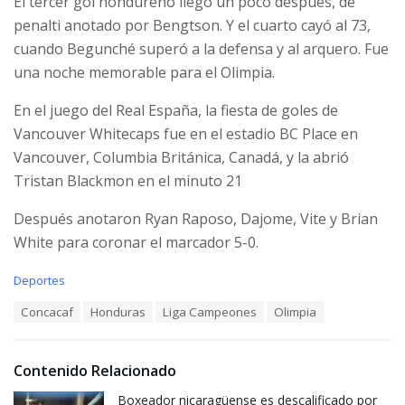
El tercer gol hondureño llegó un poco después, de
penalti anotado por Bengtson. Y el cuarto cayó al 73,
cuando Begunché superó a la defensa y al arquero. Fue
una noche memorable para el Olimpia.
En el juego del Real España, la fiesta de goles de
Vancouver Whitecaps fue en el estadio BC Place en
Vancouver, Columbia Británica, Canadá, y la abrió
Tristan Blackmon en el minuto 21
Después anotaron Ryan Raposo, Dajome, Vite y Brian
White para coronar el marcador 5-0.
C
Deportes
a
T
Concacaf
Honduras
Liga Campeones
Olimpia
t
a
e
g
g
s
o
Contenido Relacionado
:
r
i
Boxeador nicaragüense es descalificado por