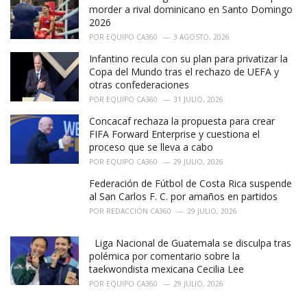
e
morder a rival dominicano en Santo Domingo
s
2026
:
POR
EQUIPO CA360
3 AGOSTO, 2026
Infantino recula con su plan para privatizar la
Copa del Mundo tras el rechazo de UEFA y
otras confederaciones
POR
EQUIPO CA360
31 JULIO, 2026
Concacaf rechaza la propuesta para crear
FIFA Forward Enterprise y cuestiona el
proceso que se lleva a cabo
POR
EQUIPO CA360
29 JULIO, 2026
Federación de Fútbol de Costa Rica suspende
al San Carlos F. C. por amaños en partidos
POR
REDACCIÓN CA360
29 JULIO, 2026
Liga Nacional de Guatemala se disculpa tras
polémica por comentario sobre la
taekwondista mexicana Cecilia Lee
POR
EQUIPO CA360
29 JULIO, 2026