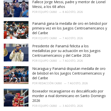
Fallece Jorge Messi, padre y mentor de Lionel
s
:
Messi, a los 68 años
POR
EQUIPO CA360
8 AGOSTO, 2026
Panamá gana la medalla de oro en béisbol por
primera vez en los Juegos Centroamericanos y
del Caribe
POR
EQUIPO CA360
7 AGOSTO, 2026
Presidente de Panamá felicita a los
medallistas por su actuación en los Juegos
Centroamericanos y del Caribe 2026
POR
EQUIPO CA360
7 AGOSTO, 2026
Nicaragua y Panamá disputan medalla de oro
de béisbol en los Juegos Centroamericanos y
del Caribe
POR
REDACCIÓN CA360
7 AGOSTO, 2026
Boxeador nicaragüense es descalificado por
morder a rival dominicano en Santo Domingo
2026
POR
EQUIPO CA360
3 AGOSTO, 2026