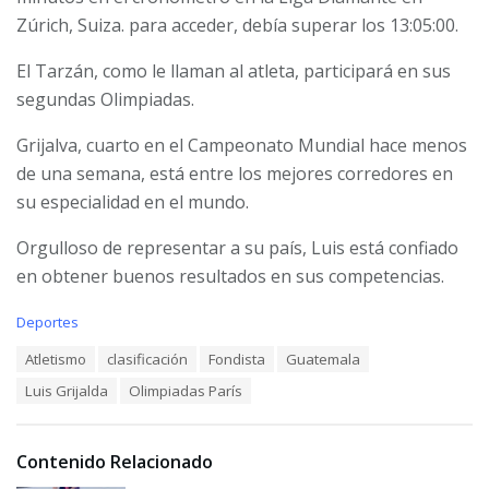
Zúrich, Suiza. para acceder, debía superar los 13:05:00.
El Tarzán, como le llaman al atleta, participará en sus
segundas Olimpiadas.
Grijalva, cuarto en el Campeonato Mundial hace menos
de una semana, está entre los mejores corredores en
su especialidad en el mundo.
Orgulloso de representar a su país, Luis está confiado
en obtener buenos resultados en sus competencias.
C
Deportes
a
T
Atletismo
clasificación
Fondista
Guatemala
t
a
e
Luis Grijalda
Olimpiadas París
g
g
s
o
:
r
i
Contenido Relacionado
e