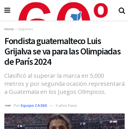
Home
Deportes
Fondista guatemalteco Luis
Grijalva se va para las Olimpiadas
de París 2024
Clasificó al superar la marca en 5,000
metros y por segunda ocasión representará
a Guatemala en los Juegos Olímpicos.
Por
Equipo CA360
3 años hace