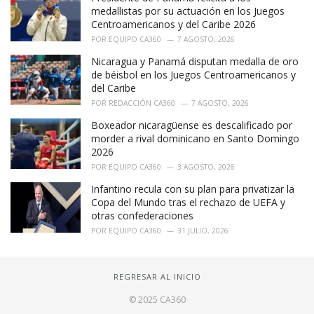
medallistas por su actuación en los Juegos
Centroamericanos y del Caribe 2026
POR
EQUIPO CA360
7 AGOSTO, 2026
Nicaragua y Panamá disputan medalla de oro
de béisbol en los Juegos Centroamericanos y
del Caribe
POR
REDACCIÓN CA360
7 AGOSTO, 2026
Boxeador nicaragüense es descalificado por
morder a rival dominicano en Santo Domingo
2026
POR
EQUIPO CA360
3 AGOSTO, 2026
Infantino recula con su plan para privatizar la
Copa del Mundo tras el rechazo de UEFA y
otras confederaciones
POR
EQUIPO CA360
31 JULIO, 2026
REGRESAR AL INICIO
© 2025 CA360