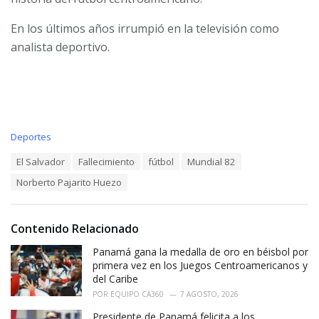
En los últimos años irrumpió en la televisión como
analista deportivo.
C
Deportes
a
T
El Salvador
Fallecimiento
fútbol
Mundial 82
t
a
e
Norberto Pajarito Huezo
g
g
s
o
:
r
i
Contenido Relacionado
e
Panamá gana la medalla de oro en béisbol por
s
:
primera vez en los Juegos Centroamericanos y
del Caribe
POR
EQUIPO CA360
7 AGOSTO, 2026
Presidente de Panamá felicita a los