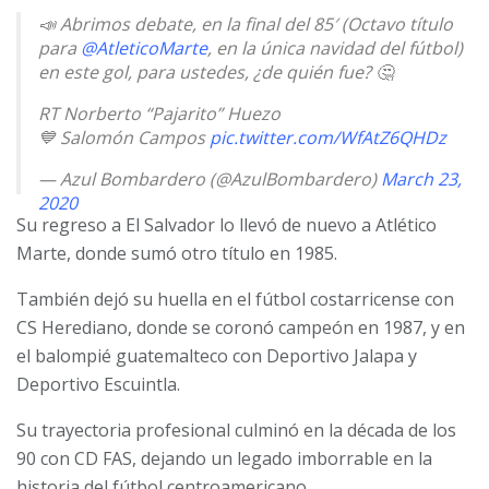
📣 Abrimos debate, en la final del 85′ (Octavo título
para
@AtleticoMarte
, en la única navidad del fútbol)
en este gol, para ustedes, ¿de quién fue? 🤔
RT Norberto “Pajarito” Huezo
💙 Salomón Campos
pic.twitter.com/WfAtZ6QHDz
— Azul Bombardero (@AzulBombardero)
March 23,
2020
Su regreso a El Salvador lo llevó de nuevo a Atlético
Marte, donde sumó otro título en 1985.
También dejó su huella en el fútbol costarricense con
CS Herediano, donde se coronó campeón en 1987, y en
el balompié guatemalteco con Deportivo Jalapa y
Deportivo Escuintla.
Su trayectoria profesional culminó en la década de los
90 con CD FAS, dejando un legado imborrable en la
historia del fútbol centroamericano.