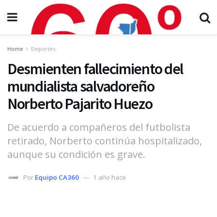
Home
Deportes
Desmienten fallecimiento del
mundialista salvadoreño
Norberto Pajarito Huezo
De acuerdo a compañeros del futbolista
retirado, Norberto continúa hospitalizado,
aunque su condición es grave.
Por
Equipo CA360
1 año hace