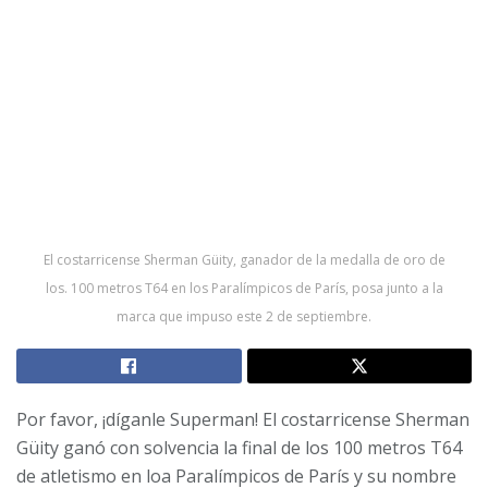
El costarricense Sherman Güity, ganador de la medalla de oro de
los. 100 metros T64 en los Paralímpicos de París, posa junto a la
marca que impuso este 2 de septiembre.
Por favor, ¡díganle Superman! El costarricense Sherman
Güity ganó con solvencia la final de los 100 metros T64
de atletismo en loa Paralímpicos de París y su nombre