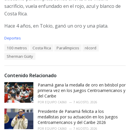
sacrificio, vuela enfundado en el rojo, azul y blanco de
Costa Rica.
Hace 4 años, en Tokio, ganó un oro y una plata.
C
Deportes
a
T
100 metros
Costa Rica
Paralímpicos
récord
t
a
e
Sherman Güity
g
g
s
o
:
r
i
Contenido Relacionado
e
Panamá gana la medalla de oro en béisbol por
s
:
primera vez en los Juegos Centroamericanos y
del Caribe
POR
EQUIPO CA360
7 AGOSTO, 2026
Presidente de Panamá felicita a los
medallistas por su actuación en los Juegos
Centroamericanos y del Caribe 2026
POR
EQUIPO CA360
7 AGOSTO, 2026