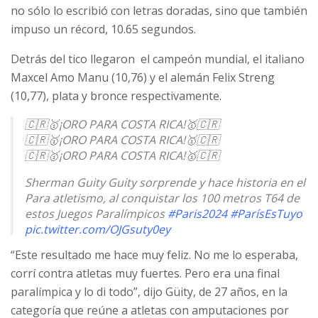
no sólo lo escribió con letras doradas, sino que también
impuso un récord, 10.65 segundos.
Detrás del tico llegaron
el campeón mundial, el italiano
Maxcel Amo Manu (10,76) y el alemán Felix Streng
(10,77), plata y bronce respectivamente.
🇨🇷🥇¡ORO PARA COSTA RICA!🥇🇨🇷
🇨🇷🥇¡ORO PARA COSTA RICA!🥇🇨🇷
🇨🇷🥇¡ORO PARA COSTA RICA!🥇🇨🇷
Sherman Guity Guity sorprende y hace historia en el
Para atletismo, al conquistar los 100 metros T64 de
estos Juegos Paralímpicos
#Paris2024
#ParísEsTuyo
pic.twitter.com/OJGsuty0ey
“Este resultado me hace muy feliz. No me lo esperaba,
— Claro Sports (@ClaroSports)
September 2, 2024
corrí contra atletas muy fuertes. Pero era una final
paralímpica y lo di todo”, dijo Güity, de 27 años, en la
categoría que reúne a atletas con amputaciones por