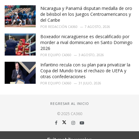
Nicaragua y Panamá disputan medalla de oro
de béisbol en los Juegos Centroamericanos y
del Caribe
POR
REDACCIÓN CA360
7 AGOSTO, 2026
Boxeador nicaragüense es descalificado por
morder a rival dominicano en Santo Domingo
2026
POR
EQUIPO CA360
3 AGOSTO, 2026
Infantino recula con su plan para privatizar la
Copa del Mundo tras el rechazo de UEFA y
otras confederaciones
POR
EQUIPO CA360
31 JULIO, 2026
REGRESAR AL INICIO
© 2025 CA360