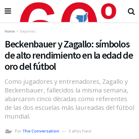
Home
Deportes
Beckenbauer y Zagallo: símbolos
de alto rendimiento en la edad de
oro del fútbol
Como jugadores y entrenadores, Zagallo y
Beckenbauer, fallecidos la misma semana,
abarcaron cinco décadas como referentes
de las dos escuelas más laureadas del fútbol
mundial.
Por
The Conversation
3 años hace