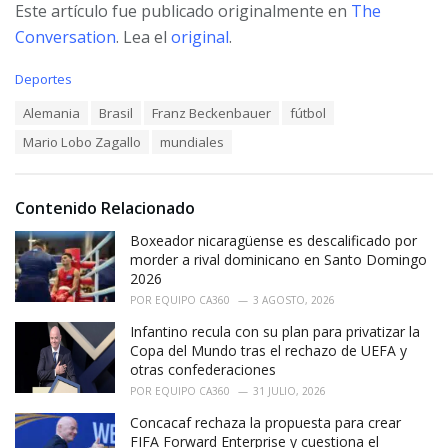
Este artículo fue publicado originalmente en
The
Conversation
. Lea el
original
.
C
Deportes
a
T
Alemania
Brasil
Franz Beckenbauer
fútbol
t
a
e
Mario Lobo Zagallo
mundiales
g
g
s
o
:
r
i
Contenido Relacionado
e
Boxeador nicaragüense es descalificado por
s
:
morder a rival dominicano en Santo Domingo
2026
POR
EQUIPO CA360
3 AGOSTO, 2026
Infantino recula con su plan para privatizar la
Copa del Mundo tras el rechazo de UEFA y
otras confederaciones
POR
EQUIPO CA360
31 JULIO, 2026
Concacaf rechaza la propuesta para crear
FIFA Forward Enterprise y cuestiona el