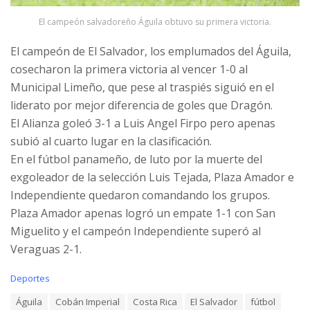
El campeón salvadoreño Águila obtuvo su primera victoria.
El campeón de El Salvador, los emplumados del Águila,
cosecharon la primera victoria al vencer 1-0 al
Municipal Limeño, que pese al traspiés siguió en el
liderato por mejor diferencia de goles que Dragón.
El Alianza goleó 3-1 a Luis Angel Firpo pero apenas
subió al cuarto lugar en la clasificación.
En el fútbol panameño, de luto por la muerte del
exgoleador de la selección Luis Tejada, Plaza Amador e
Independiente quedaron comandando los grupos.
Plaza Amador apenas logró un empate 1-1 con San
Miguelito y el campeón Independiente superó al
Veraguas 2-1.
C
Deportes
a
T
Águila
Cobán Imperial
Costa Rica
El Salvador
fútbol
t