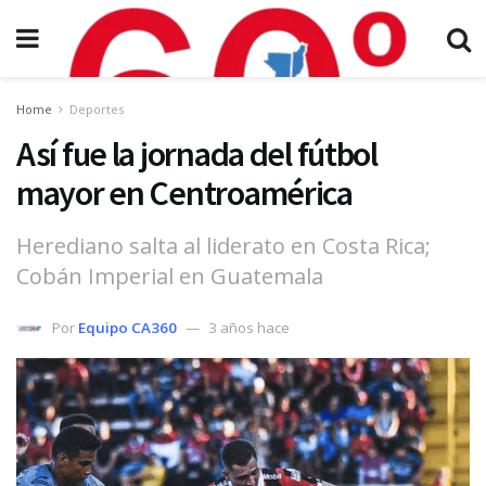
Home
Deportes
Así fue la jornada del fútbol
mayor en Centroamérica
Herediano salta al liderato en Costa Rica;
Cobán Imperial en Guatemala
Por
Equipo CA360
3 años hace