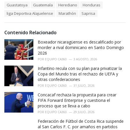
a
e
Guastatoya
Guatemala
Herediano
Honduras
g
g
s
o
liga Deportiva Alajuelense
Marathón
Saprisa
:
r
i
e
Contenido Relacionado
s
:
Boxeador nicaragüense es descalificado por
morder a rival dominicano en Santo Domingo
2026
POR
EQUIPO CA360
3 AGOSTO, 2026
Infantino recula con su plan para privatizar la
Copa del Mundo tras el rechazo de UEFA y
otras confederaciones
POR
EQUIPO CA360
31 JULIO, 2026
Concacaf rechaza la propuesta para crear
FIFA Forward Enterprise y cuestiona el
proceso que se lleva a cabo
POR
EQUIPO CA360
29 JULIO, 2026
Federación de Fútbol de Costa Rica suspende
al San Carlos F. C. por amaños en partidos