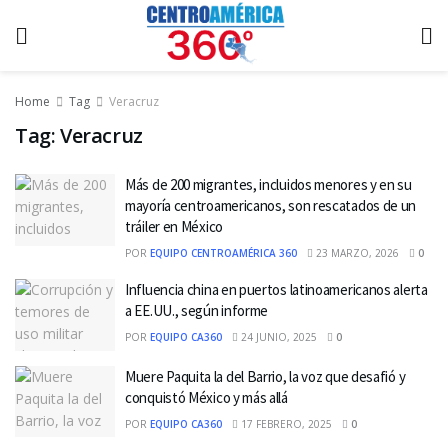
Home
Tag
Veracruz
Tag:
Veracruz
Más de 200 migrantes, incluidos menores y en su
mayoría centroamericanos, son rescatados de un
tráiler en México
POR
EQUIPO CENTROAMÉRICA 360
23 MARZO, 2026
0
Influencia china en puertos latinoamericanos alerta
a EE.UU., según informe
POR
EQUIPO CA360
24 JUNIO, 2025
0
Muere Paquita la del Barrio, la voz que desafió y
conquistó México y más allá
POR
EQUIPO CA360
17 FEBRERO, 2025
0