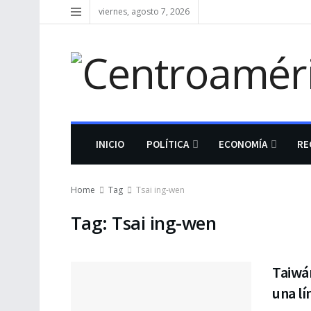
viernes, agosto 7, 2026
INICIO
POLÍTICA
ECONOMÍA
RE
Home
Tag
Tsai ing-wen
Tag:
Tsai ing-wen
Taiwá
una lí