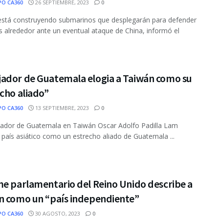
PO CA360
26 SEPTIEMBRE, 2023
0
está construyendo submarinos que desplegarán para defender
s alrededor ante un eventual ataque de China, informó el
.
ador de Guatemala elogia a Taiwán como su
cho aliado”
PO CA360
13 SEPTIEMBRE, 2023
0
ador de Guatemala en Taiwán Oscar Adolfo Padilla Lam
l país asiático como un estrecho aliado de Guatemala ...
me parlamentario del Reino Unido describe a
n como un “país independiente”
PO CA360
30 AGOSTO, 2023
0