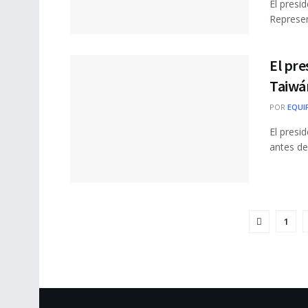
El presi
Represen
El pre
Taiwá
POR
EQUI
El presi
antes de
1