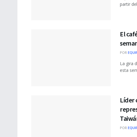
partir d
El caf
seman
POR
EQUI
La gira 
esta sem
Líder
repres
Taiwá
POR
EQUI