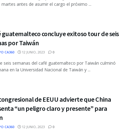
el martes antes de asumir el cargo el próximo ...
é guatemalteco concluye exitoso tour de seis
as por Taiwán
PO CA360
12 JUNIO, 2023
0
de seis semanas del café guatemalteco por Taiwán culminó
ana en la Universidad Nacional de Taiwán y ...
 congresional de EEUU advierte que China
enta “un peligro claro y presente” para
n
PO CA360
12 JUNIO, 2023
0