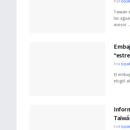
POR
EQUI
Taiwán 
las agua
asesor ..
Embaj
“estre
POR
EQUI
El embaj
elogió a
Infor
Taiwá
POR
EQUI