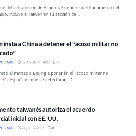
me del la Comisión de Asuntos Exteriores del Parlamento del
ido, incluyó a Taiwán en su sección de ...
 insta a China a detener el “acoso militar no
cado”
PO CA360
29 AGOSTO, 2023
0
nstó el martes a Beijing a poner fin al "acoso militar no
o" después de que se detectaran 12 ...
mento taiwanés autoriza el acuerdo
ial inicial con EE. UU.
PO CA360
26 JULIO, 2023
0