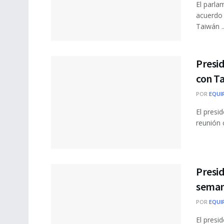
El parla
acuerdo 
Taiwán ..
Presid
con T
POR
EQUI
El presi
reunión 
Presid
sema
POR
EQUI
El presi