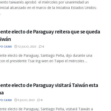
mento taiwanés aprobó el miércoles por unanimidad un
inicial alcanzado en el marco de la Iniciativa Estados Unidos-
.
ente electo de Paraguay reitera que se queda
aiwán
PO CA360
12 JULIO, 2023
0
dente electo de Paraguay, Santiago Peña, dijo durante una
con el presidente Tsai Ing-wen en Taipei el miércoles ...
ente electo de Paraguay visitará Taiwán esta
na
PO CA360
9 JULIO, 2023
0
dente electo de Paraguay, Santiago Peña, visitará Taiwán a