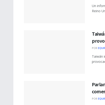
Un infor
Reino Un
Taiwán
provo
POR
EQUI
Taiwán i
provocad
Parla
comerc
POR
EQUI