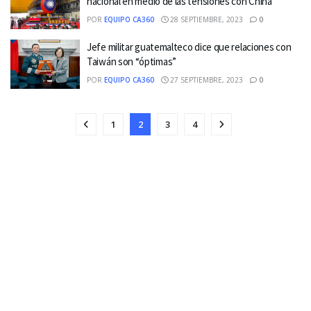
nacional en medio de las tensiones con China
POR
EQUIPO CA360
28 SEPTIEMBRE, 2023
0
Jefe militar guatemalteco dice que relaciones con
Taiwán son “óptimas”
POR
EQUIPO CA360
27 SEPTIEMBRE, 2023
0
1
2
3
4