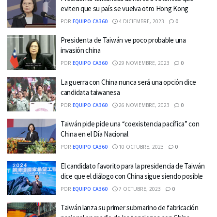
eviten que su país se vuelva otro Hong Kong
POR
EQUIPO CA360
4 DICIEMBRE, 2023
0
Presidenta de Taiwán ve poco probable una
invasión china
POR
EQUIPO CA360
29 NOVIEMBRE, 2023
0
La guerra con China nunca será una opción dice
candidata taiwanesa
POR
EQUIPO CA360
26 NOVIEMBRE, 2023
0
Taiwán pide pide una “coexistencia pacífica” con
China en el Día Nacional
POR
EQUIPO CA360
10 OCTUBRE, 2023
0
El candidato favorito para la presidencia de Taiwán
dice que el diálogo con China sigue siendo posible
POR
EQUIPO CA360
7 OCTUBRE, 2023
0
Taiwán lanza su primer submarino de fabricación