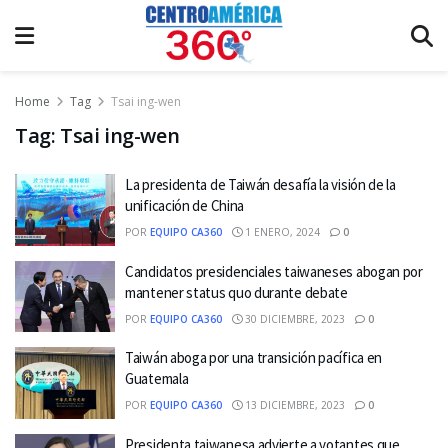
Home
Tag
Tsai ing-wen
Tag:
Tsai ing-wen
La presidenta de Taiwán desafía la visión de la
unificación de China
POR
EQUIPO CA360
1 ENERO, 2024
0
Candidatos presidenciales taiwaneses abogan por
mantener status quo durante debate
POR
EQUIPO CA360
30 DICIEMBRE, 2023
0
Taiwán aboga por una transición pacífica en
Guatemala
POR
EQUIPO CA360
13 DICIEMBRE, 2023
0
Presidenta taiwanesa advierte a votantes que