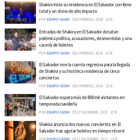
Shakira inicia su residencia en El Salvador con lleno
total y un show de alto impacto
POR
EQUIPO CA360
8 FEBRERO, 2026
0
Entradas de Shakira en El Salvador desatan
polémica política, acusaciones, desmentidas y una
cacería de boletos
POR
EQUIPO CA360
6 FEBRERO, 2026
0
El Salvador vive la cuenta regresiva para la llegada
de Shakira y su histórica residencia de cinco
conciertos
POR
EQUIPO CA360
6 FEBRERO, 2026
0
El Salvador espera más de 800 mil visitantes en
temporada navideña
POR
EQUIPO CA360
22 DICIEMBRE, 2025
0
Shakira anuncia dos nuevos conciertos en El
Salvador tras agotar boletos en tiempo récord
POR
EQUIPO CA360
21 DICIEMBRE, 2025
0