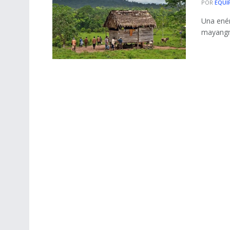
POR
EQUI
Una enér
mayangna