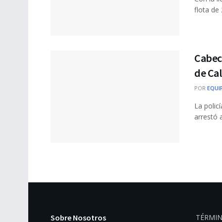
flota de 
Cabeci
de Cal
POR
EQUI
La polic
arrestó 
Sobre Nosotros
TÉRMIN