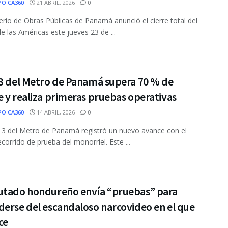
PO CA360
21 ABRIL, 2026
0
terio de Obras Públicas de Panamá anunció el cierre total del
e las Américas este jueves 23 de ...
 3 del Metro de Panamá supera 70 % de
 y realiza primeras pruebas operativas
PO CA360
14 ABRIL, 2026
0
 3 del Metro de Panamá registró un nuevo avance con el
ecorrido de prueba del monorriel. Este ...
utado hondureño envía “pruebas” para
erse del escandaloso narcovideo en el que
ce