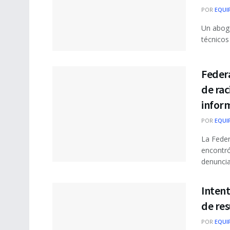
POR
EQUI
Un aboga
técnicos
Feder
de rac
inform
POR
EQUI
La Feder
encontró
denunciad
Intent
de res
POR
EQUI