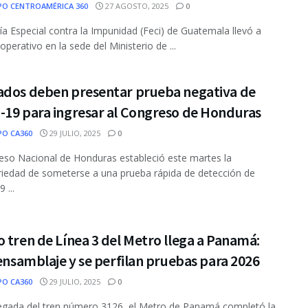
PO CENTROAMÉRICA 360
27 AGOSTO, 2025
0
lía Especial contra la Impunidad (Feci) de Guatemala llevó a
operativo en la sede del Ministerio de ...
ados deben presentar prueba negativa de
-19 para ingresar al Congreso de Honduras
PO CA360
29 JULIO, 2025
0
eso Nacional de Honduras estableció este martes la
riedad de someterse a una prueba rápida de detección de
 ...
 tren de Línea 3 del Metro llega a Panamá:
 ensamblaje y se perfilan pruebas para 2026
PO CA360
29 JULIO, 2025
0
legada del tren número 3126, el Metro de Panamá completó la