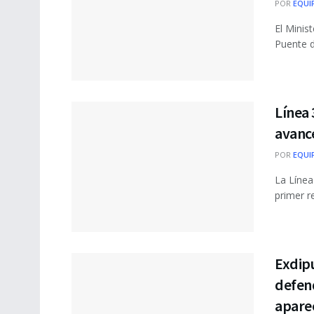
POR
EQUI
El Minis
Puente d
Línea
avance
POR
EQUI
La Línea
primer r
Exdip
defend
apare