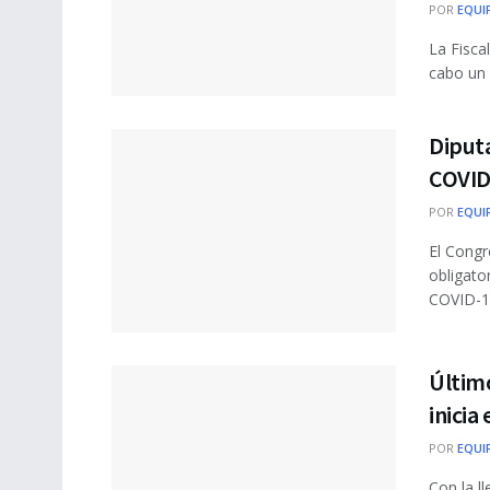
POR
EQUI
La Fisca
cabo un 
Diput
COVID
POR
EQUI
El Congr
obligato
COVID-19
Último
inicia
POR
EQUI
Con la l