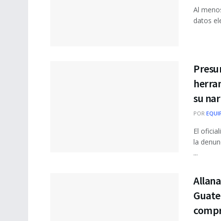
Al menos
datos el
Presun
herram
su na
POR
EQUI
El ofici
la denun
...
Allana
Guate
compr