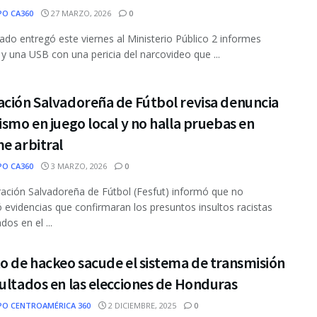
PO CA360
27 MARZO, 2026
0
do entregó este viernes al Ministerio Público 2 informes
 y una USB con una pericia del narcovideo que ...
ación Salvadoreña de Fútbol revisa denuncia
ismo en juego local y no halla pruebas en
e arbitral
PO CA360
3 MARZO, 2026
0
ación Salvadoreña de Fútbol (Fesfut) informó que no
 evidencias que confirmaran los presuntos insultos racistas
os en el ...
o de hackeo sacude el sistema de transmisión
ultados en las elecciones de Honduras
PO CENTROAMÉRICA 360
2 DICIEMBRE, 2025
0