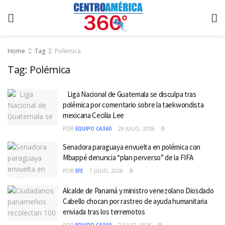
Home
Tag
Polémica
Tag:
Polémica
Liga Nacional de Guatemala se disculpa tras
polémica por comentario sobre la taekwondista
mexicana Cecilia Lee
POR
EQUIPO CA360
29 JULIO, 2026
0
Senadora paraguaya envuelta en polémica con
Mbappé denuncia “plan perverso” de la FIFA
POR
EFE
7 JULIO, 2026
0
Alcalde de Panamá y ministro venezolano Diosdado
Cabello chocan por rastreo de ayuda humanitaria
enviada tras los terremotos
POR
EQUIPO CA360
7 JULIO, 2026
0