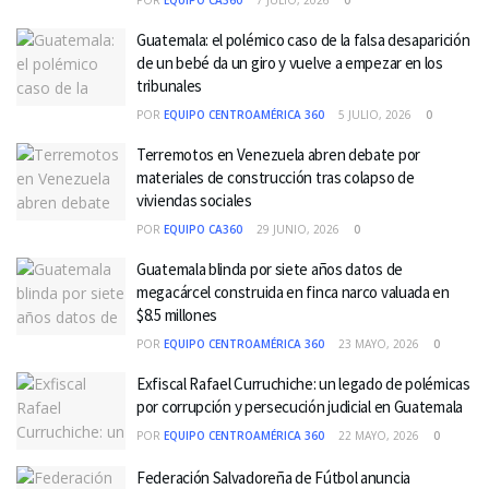
Guatemala: el polémico caso de la falsa desaparición
de un bebé da un giro y vuelve a empezar en los
tribunales
POR
EQUIPO CENTROAMÉRICA 360
5 JULIO, 2026
0
Terremotos en Venezuela abren debate por
materiales de construcción tras colapso de
viviendas sociales
POR
EQUIPO CA360
29 JUNIO, 2026
0
Guatemala blinda por siete años datos de
megacárcel construida en finca narco valuada en
$8.5 millones
POR
EQUIPO CENTROAMÉRICA 360
23 MAYO, 2026
0
Exfiscal Rafael Curruchiche: un legado de polémicas
por corrupción y persecución judicial en Guatemala
POR
EQUIPO CENTROAMÉRICA 360
22 MAYO, 2026
0
Federación Salvadoreña de Fútbol anuncia