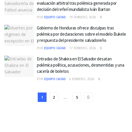
evaluación arbitral tras polémica generada por
decisión del referí mundialista Iván Barton
POR
EQUIPO CA360
19 FEBRERO, 2026
0
Gobierno de Honduras ofrece disculpas tras
polémica por declaraciones sobre el modelo Bukele
y respuesta del presidente salvadoreño
POR
EQUIPO CA360
17 FEBRERO, 2026
0
Entradas de Shakira en El Salvador desatan
polémica política, acusaciones, desmentidas y una
cacería de boletos
POR
EQUIPO CA360
6 FEBRERO, 2026
0
1
2
…
5