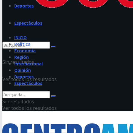
Deportes
Espectáculos
INICIO
Política
Economía
Región
Sin resultados
Internacional
Opinión
Deportes
Ver todos los resultados
Espectáculos
Sin resultados
Ver todos los resultados