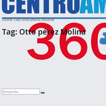
Home
Tag
Otto pérez Molina
Tag:
Otto pérez Molina