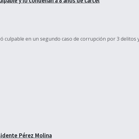
lpable y lo condenan a 8 años de cárcel
ó culpable en un segundo caso de corrupción por 3 delitos y 
esidente Pérez Molina