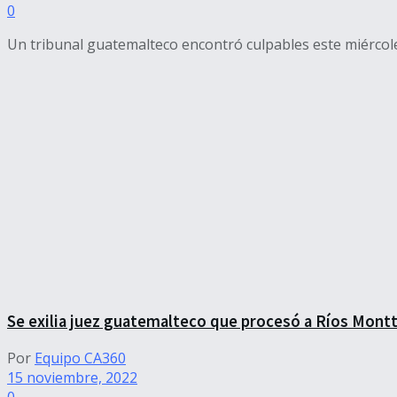
0
Un tribunal guatemalteco encontró culpables este miércoles
Se exilia juez guatemalteco que procesó a Ríos Montt
Por
Equipo CA360
15 noviembre, 2022
0