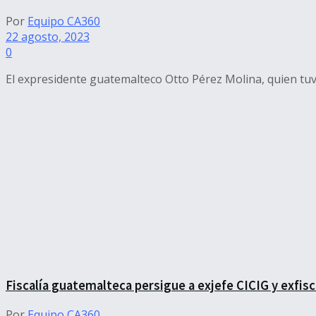
Por
Equipo CA360
22 agosto, 2023
0
El expresidente guatemalteco Otto Pérez Molina, quien tuv
Fiscalía guatemalteca persigue a exjefe CICIG y exfisc
Por
Equipo CA360