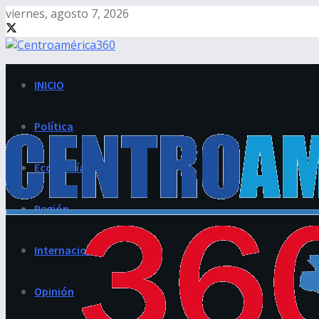
viernes, agosto 7, 2026
INICIO
Política
Economía
Región
Internacional
Opinión