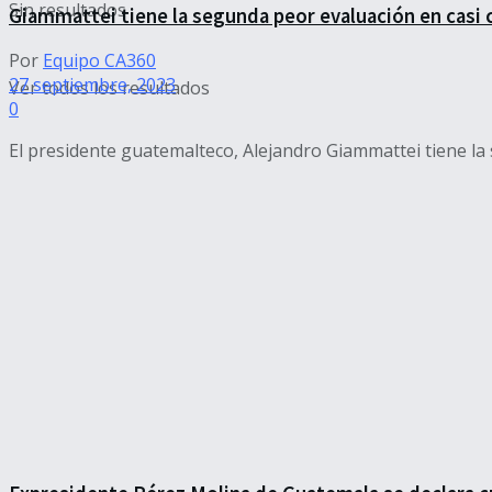
Sin resultados
Giammattei tiene la segunda peor evaluación en casi
Por
Equipo CA360
27 septiembre, 2023
Ver todos los resultados
0
El presidente guatemalteco, Alejandro Giammattei tiene la 