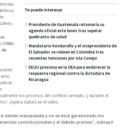
temala,
Te puede interesar
 defensa
 de
Gálvez.
Presidente de Guatemala retomaría su
agenda oficial este lunes tras superar
quebranto de salud
por
t (1982-
Mandatario hondureño y el vicepresidente de
s de
El Salvador se reúnen en Colombia tras
recientes tensiones por Isla Conejo
EEUU presiona en la OEA para endurecer la
resenté
respuesta regional contra la dictadura de
l ramo
Nicaragua
udicial
en
ialmente los procesos del conflicto armado, y durante el
os”, explica Gálvez en el vídeo.
tá siendo manipulada y no se está garantizado los
rantías constitucionales y el debido proceso”, subrayó