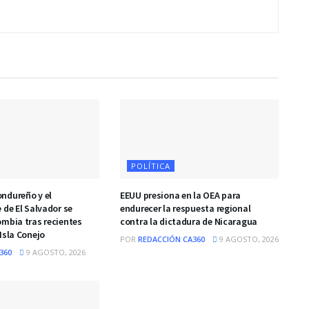
POLÍTICA
ndureño y el
EEUU presiona en la OEA para
 de El Salvador se
endurecer la respuesta regional
ombia tras recientes
contra la dictadura de Nicaragua
Isla Conejo
POR
REDACCIÓN CA360
9 AGOSTO, 2026
360
9 AGOSTO, 2026