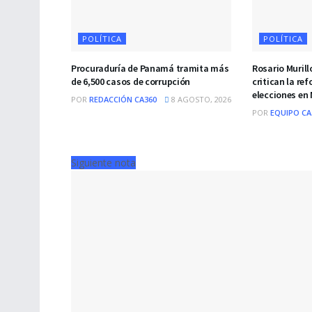
POLÍTICA
POLÍTICA
Procuraduría de Panamá tramita más
Rosario Murill
de 6,500 casos de corrupción
critican la re
elecciones en
POR
REDACCIÓN CA360
8 AGOSTO, 2026
POR
EQUIPO CA
Siguiente nota