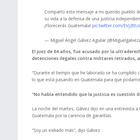
Comparto este mensaje a mi querido pueblo de
su vida a la defensa de una justicia independie
¡Florecerás Guatemala!
pic.twitter.com/EVj2tt
— Miguel Ángel Gálvez Aguilar (@Miguelgalve
El juez de 64 años, fue acusado por la ultradere
detenciones ilegales contra militares retirados,
“Durante el tiempo que he laborado se ha cumplido co
lo que está pasando en Guatemala para que podamos vi
“No había entendido que la justicia es cuestión d
La noche del martes, Gálvez dijo en una entrevista a
Guatemala por la carencia de garantías.
“Soy un exiliado más”, dijo Gálvez