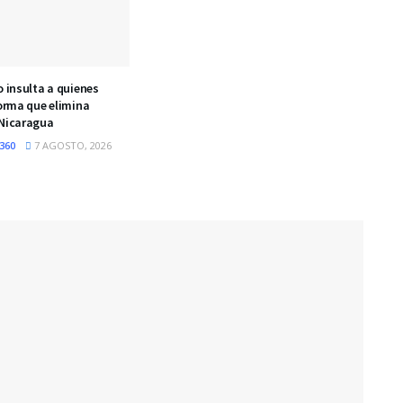
o insulta a quienes
forma que elimina
 Nicaragua
360
7 AGOSTO, 2026