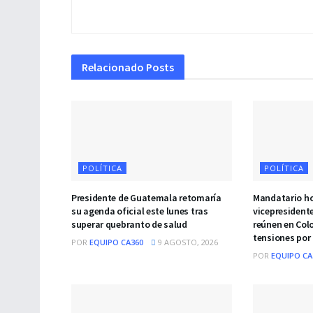
Relacionado
Posts
POLÍTICA
POLÍTICA
Presidente de Guatemala retomaría
Mandatario ho
su agenda oficial este lunes tras
vicepresidente
superar quebranto de salud
reúnen en Col
tensiones por 
POR
EQUIPO CA360
9 AGOSTO, 2026
POR
EQUIPO CA