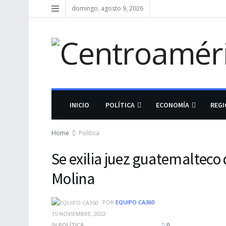
domingo, agosto 9, 2026
INICIO
POLÍTICA
ECONOMÍA
REG
Home
Política
Se exilia juez guatemalteco
Molina
POR
EQUIPO CA360
15 NOVIEMBRE, 2022
IN
POLÍTICA
0