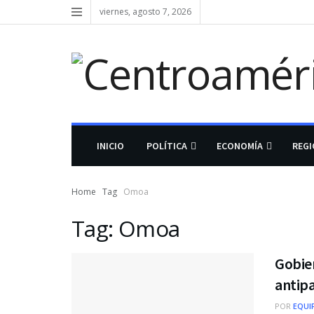
viernes, agosto 7, 2026
INICIO
POLÍTICA
ECONOMÍA
REG
Home
Tag
Omoa
Tag:
Omoa
Gobie
antipa
POR
EQUI