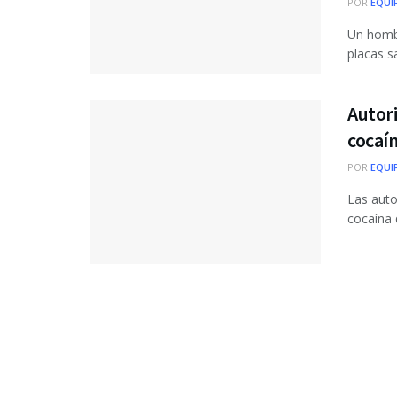
POR
EQUI
Un hombr
placas sa
Autor
cocaí
POR
EQUI
Las auto
cocaína 