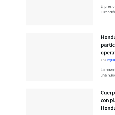
El presi
Dirección
Hondur
partic
operat
POR
EQUI
La muert
una nueva
Cuerp
con pl
Hondu