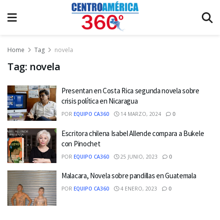
Home
Tag
novela
Tag:
novela
Presentan en Costa Rica segunda novela sobre
crisis política en Nicaragua
POR
EQUIPO CA360
14 MARZO, 2024
0
Escritora chilena Isabel Allende compara a Bukele
con Pinochet
POR
EQUIPO CA360
25 JUNIO, 2023
0
Malacara, Novela sobre pandillas en Guatemala
POR
EQUIPO CA360
4 ENERO, 2023
0