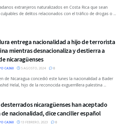
adanos extranjeros naturalizados en Costa Rica que sean
 culpables de delitos relacionados con el tráfico de drogas o ...
ura entrega nacionalidad a hijo de terrorista
ina mientras desnacionaliza y destierra a
de nicaragüenses
PO CA360
5 AGOSTO, 2024
0
en de Nicaragua concedió este lunes la nacionalidad a Bader
hid Helal, hijo de la reconocida exguerrillera palestina ...
s desterrados nicaragüenses han aceptado
 de nacionalidad, dice canciller español
PO CA360
13 FEBRERO, 2023
0