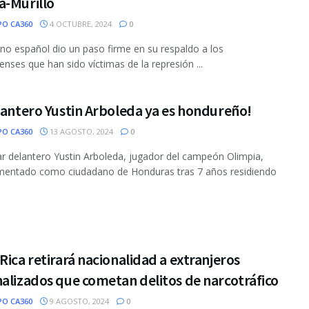
a-Murillo
PO CA360
4 OCTUBRE, 2024
0
rno español dio un paso firme en su respaldo a los
enses que han sido víctimas de la represión ...
lantero Yustin Arboleda ya es hondureño!
PO CA360
13 AGOSTO, 2024
0
ar delantero Yustin Arboleda, jugador del campeón Olimpia,
amentado como ciudadano de Honduras tras 7 años residiendo
Rica retirará nacionalidad a extranjeros
alizados que cometan delitos de narcotráfico
PO CA360
9 AGOSTO, 2024
0