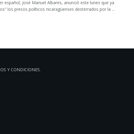
ller español, José Manuel Albares, anunció este lunes que ya
ios” los presos políticos nicaragüenses desterrados por la ...
OS Y CONDICIONES
.