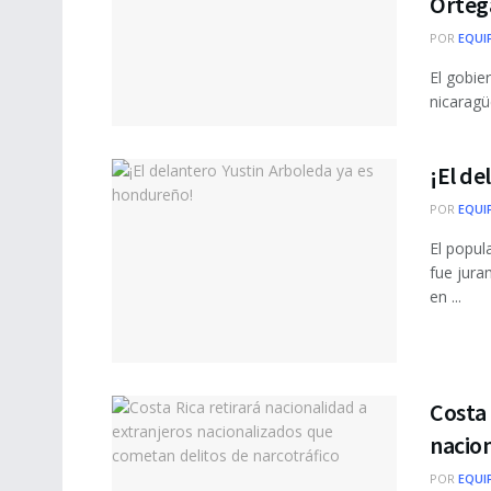
Orteg
POR
EQUI
El gobie
nicaragü
¡El de
POR
EQUI
El popul
fue jur
en ...
Costa 
nacion
POR
EQUI