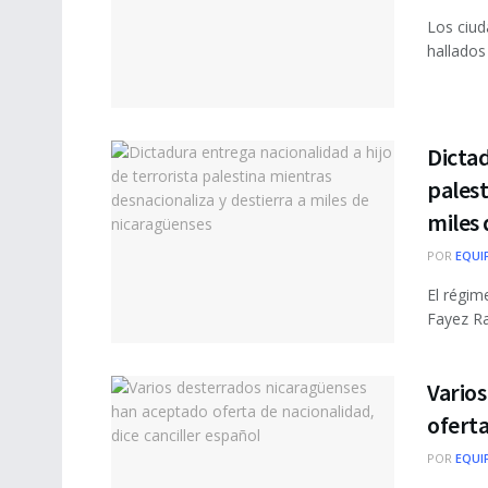
Los ciud
hallados
Dictad
palest
miles 
POR
EQUI
El régim
Fayez Ras
Vario
oferta
POR
EQUI