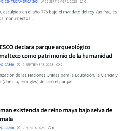
PO CENTROAMÉRICA 360
26 SEPTIEMBRE, 2025
0
 Q, esculpido en el año 776 bajo el mandato del rey Yax Pac, es
os monumentos ...
ESCO declara parque arqueológico
malteco como patrimonio de la humanidad
PO CA360
19 SEPTIEMBRE, 2023
0
ización de las Naciones Unidas para la Educación, la Ciencia y
a (Unesco, en inglés) declaró el parque ...
man existencia de reino maya bajo selva de
mala
PO CA360
17 ENERO, 2023
0