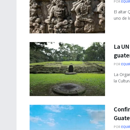
POR
EQUI
El altar
uno de l
La UN
guate
POR
EQUI
La Organ
la Cultur
Confir
Guate
POR
EQUI