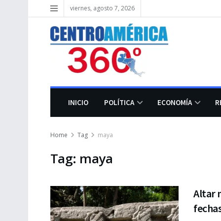
viernes, agosto 7, 2026
INICIO
POLÍTICA
ECONOMÍA
R
Home
Tag
maya
Tag:
maya
Altar
fechas