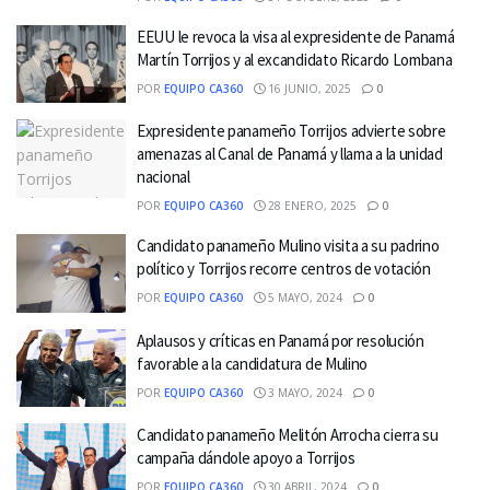
EEUU le revoca la visa al expresidente de Panamá
Martín Torrijos y al excandidato Ricardo Lombana
POR
EQUIPO CA360
16 JUNIO, 2025
0
Expresidente panameño Torrijos advierte sobre
amenazas al Canal de Panamá y llama a la unidad
nacional
POR
EQUIPO CA360
28 ENERO, 2025
0
Candidato panameño Mulino visita a su padrino
político y Torrijos recorre centros de votación
POR
EQUIPO CA360
5 MAYO, 2024
0
Aplausos y críticas en Panamá por resolución
favorable a la candidatura de Mulino
POR
EQUIPO CA360
3 MAYO, 2024
0
Candidato panameño Melitón Arrocha cierra su
campaña dándole apoyo a Torrijos
POR
EQUIPO CA360
30 ABRIL, 2024
0