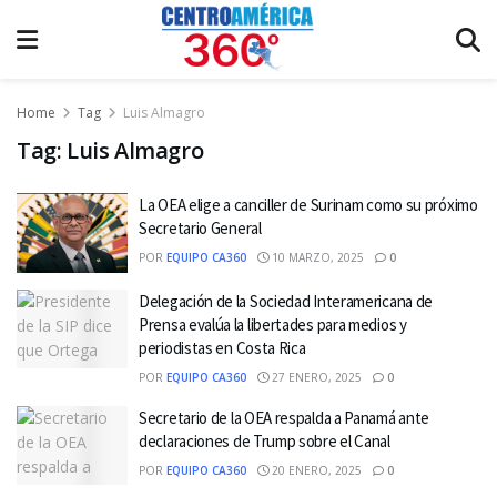
Home
Tag
Luis Almagro
Tag:
Luis Almagro
La OEA elige a canciller de Surinam como su próximo
Secretario General
POR
EQUIPO CA360
10 MARZO, 2025
0
Delegación de la Sociedad Interamericana de
Prensa evalúa la libertades para medios y
periodistas en Costa Rica
POR
EQUIPO CA360
27 ENERO, 2025
0
Secretario de la OEA respalda a Panamá ante
declaraciones de Trump sobre el Canal
POR
EQUIPO CA360
20 ENERO, 2025
0