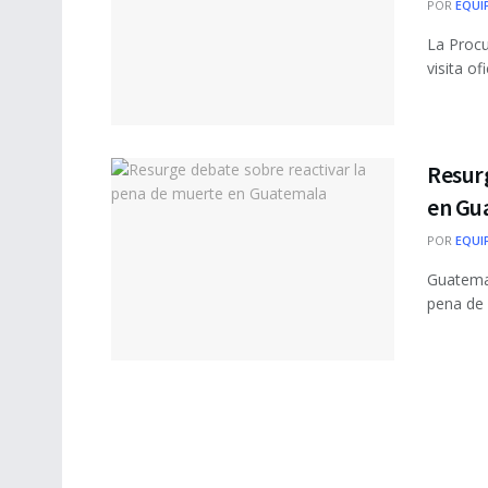
POR
EQUI
La Proc
visita of
Resur
en Gu
POR
EQUI
Guatemal
pena de 