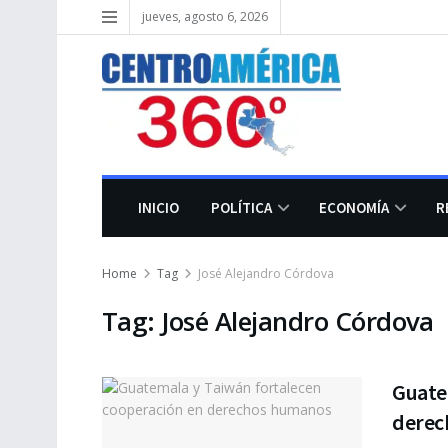
jueves, agosto 6, 2026
INICIO
POLÍTICA
ECONOMÍA
R
Home
Tag
José Alejandro Córdova
Tag:
José Alejandro Córdova
Guate
derec