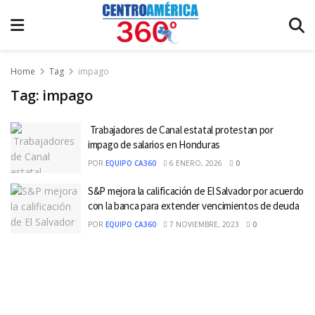
Home
Tag
impago
Tag:
impago
Trabajadores de Canal estatal protestan por
impago de salarios en Honduras
POR
EQUIPO CA360
6 ENERO, 2026
0
S&P mejora la calificación de El Salvador por acuerdo
con la banca para extender vencimientos de deuda
POR
EQUIPO CA360
7 NOVIEMBRE, 2023
0