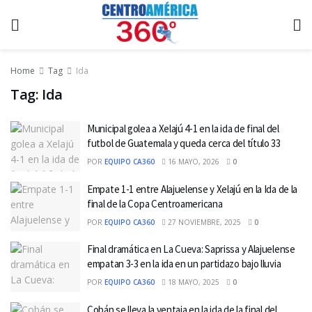
Home
Tag
Ida
Tag:
Ida
Municipal golea a Xelajú 4-1 en la ida de final del
futbol de Guatemala y queda cerca del título 33
POR
EQUIPO CA360
16 MAYO, 2026
0
Empate 1-1 entre Alajuelense y Xelajú en la Ida de la
final de la Copa Centroamericana
POR
EQUIPO CA360
27 NOVIEMBRE, 2025
0
Final dramática en La Cueva: Saprissa y Alajuelense
empatan 3-3 en la ida en un partidazo bajo lluvia
POR
EQUIPO CA360
18 MAYO, 2025
0
Cobán se lleva la ventaja en la ida de la final del