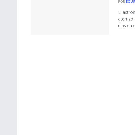
POR
EQUI
El astro
aterrizó
días en el