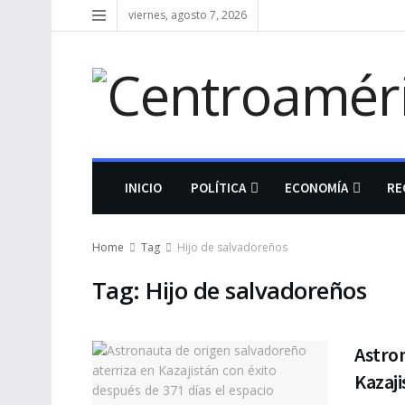
viernes, agosto 7, 2026
INICIO
POLÍTICA
ECONOMÍA
RE
Home
Tag
Hijo de salvadoreños
Tag:
Hijo de salvadoreños
Astron
Kazaji