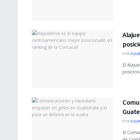
Alajue
posici
POR
EQUI
El Alaju
posicion
Comun
Guatem
POR
EQUI
El Comun
de Costa 