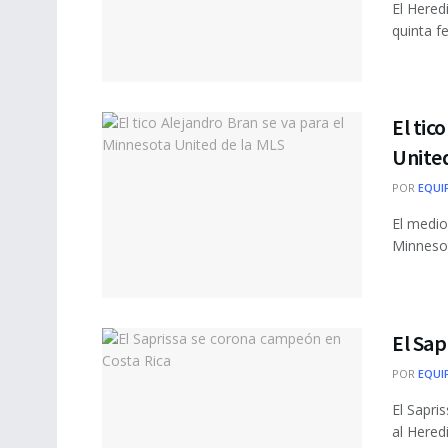
El Hered
quinta f
El tic
United
POR
EQUI
El medio
Minnesot
El Sap
POR
EQUI
El Sapri
al Heredi