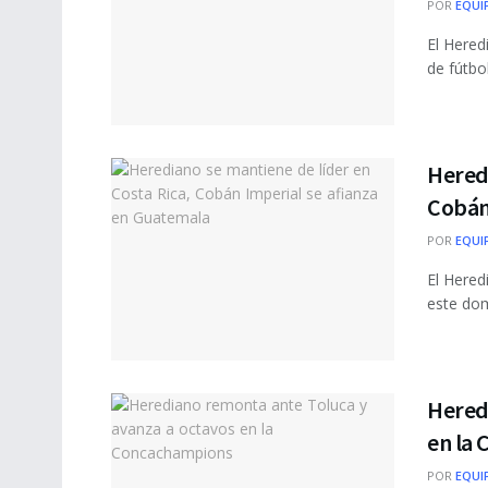
POR
EQUI
El Hered
de fútbo
Heredi
Cobán
POR
EQUI
El Hered
este dom
Hered
en la
POR
EQUI