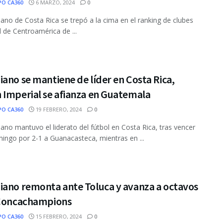
PO CA360
6 MARZO, 2024
0
iano de Costa Rica se trepó a la cima en el ranking de clubes
l de Centroamérica de ...
ano se mantiene de líder en Costa Rica,
 Imperial se afianza en Guatemala
PO CA360
19 FEBRERO, 2024
0
iano mantuvo el liderato del fútbol en Costa Rica, tras vencer
ingo por 2-1 a Guanacasteca, mientras en ...
iano remonta ante Toluca y avanza a octavos
 Concachampions
PO CA360
15 FEBRERO, 2024
0