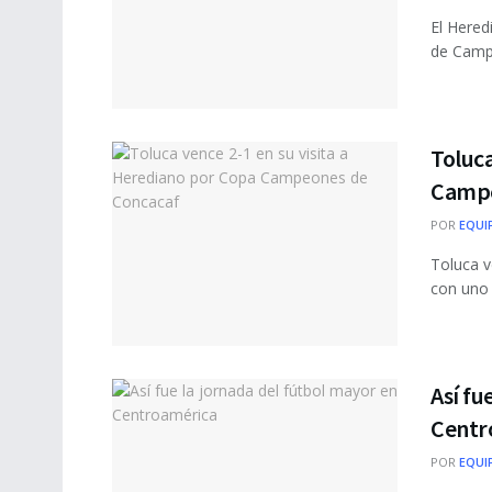
El Hered
de Campe
Toluca
Campe
POR
EQUI
Toluca v
con uno 
Así fu
Centr
POR
EQUI