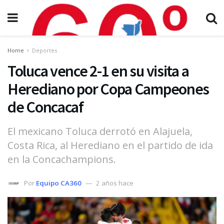
Home
Deportes
Toluca vence 2-1 en su visita a
Herediano por Copa Campeones
de Concacaf
El mexicano Toluca derrotó en Alajuela,
Costa Rica, al Herediano en el partido de ida
en la Concachampions.
Por
Equipo CA360
2 años hace