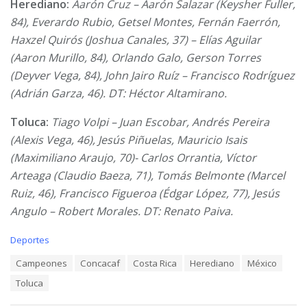
Herediano:
Aarón Cruz – Aarón Salazar (Keysher Fuller,
84), Everardo Rubio, Getsel Montes, Fernán Faerrón,
Haxzel Quirós (Joshua Canales, 37) – Elías Aguilar
(Aaron Murillo, 84), Orlando Galo, Gerson Torres
(Deyver Vega, 84), John Jairo Ruíz – Francisco Rodríguez
(Adrián Garza, 46). DT: Héctor Altamirano.
Toluca:
Tiago Volpi – Juan Escobar, Andrés Pereira
(Alexis Vega, 46), Jesús Piñuelas, Mauricio Isais
(Maximiliano Araujo, 70)- Carlos Orrantia, Víctor
Arteaga (Claudio Baeza, 71), Tomás Belmonte (Marcel
Ruiz, 46), Francisco Figueroa (Édgar López, 77), Jesús
Angulo – Robert Morales. DT: Renato Paiva.
C
Deportes
a
T
Campeones
Concacaf
Costa Rica
Herediano
México
t
a
e
Toluca
g
g
s
o