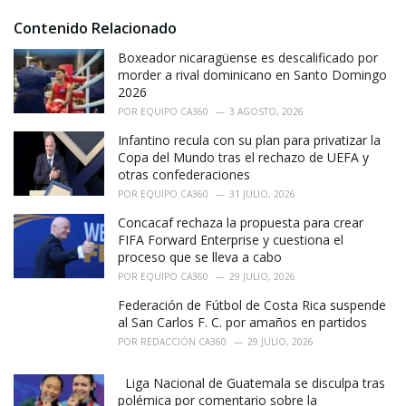
:
r
i
Contenido Relacionado
e
Boxeador nicaragüense es descalificado por
s
:
morder a rival dominicano en Santo Domingo
2026
POR
EQUIPO CA360
3 AGOSTO, 2026
Infantino recula con su plan para privatizar la
Copa del Mundo tras el rechazo de UEFA y
otras confederaciones
POR
EQUIPO CA360
31 JULIO, 2026
Concacaf rechaza la propuesta para crear
FIFA Forward Enterprise y cuestiona el
proceso que se lleva a cabo
POR
EQUIPO CA360
29 JULIO, 2026
Federación de Fútbol de Costa Rica suspende
al San Carlos F. C. por amaños en partidos
POR
REDACCIÓN CA360
29 JULIO, 2026
Liga Nacional de Guatemala se disculpa tras
polémica por comentario sobre la