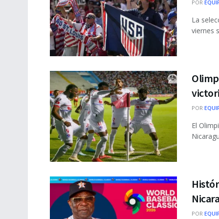
POR
EQUI
La selec
viernes 
Olimpi
victo
POR
EQUI
El Olimp
Nicaragua
Histór
Nicara
POR
EQUI