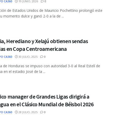
PO CA360
19 JUNIO, 2026
0
ción de Estados Unidos de Mauricio Pochettino prolongó este
su momento dulce y ganó 2-0 a la de ...
a, Herediano y Xelajú obtienen sendas
rias en Copa Centroamericana
PO CA360
30 JULIO, 2025
0
ia de Honduras se impuso con autoridad 3-0 al Real Estelí de
 en el estadio José de la ...
ico manager de Grandes Ligas dirigirá a
gua en el Clásico Mundial de Béisbol 2026
PO CA360
28 JULIO, 2025
0