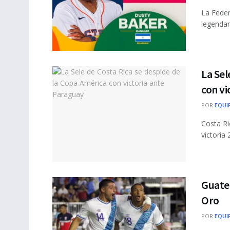
La Feder
legendari
La Sel
con vi
POR
EQUI
Costa Ri
victoria 
Guate
Oro
POR
EQUI