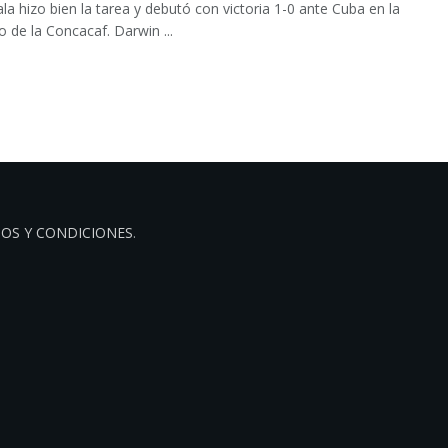
a hizo bien la tarea y debutó con victoria 1-0 ante Cuba en la
 de la Concacaf. Darwin ...
OS Y CONDICIONES
.