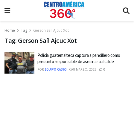
Home
Tag
Gerson Saíl Ajcuc Xot
Tag:
Gerson Saíl Ajcuc Xot
Policía guatemalteca captura a pandillero como
presunto responsable de asesinar a alcalde
POR
EQUIPO CA360
8 MARZO, 2025
0